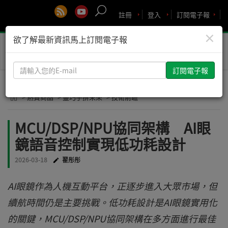
註冊
登入
訂閱電子報
×
欲了解最新資訊馬上訂閱電子報
Toggle
naviga
請
輸
入
> 熱賣商品
> 靈巧手拚未來
> 技術前瞻
您
的
MCU/DSP/NPU協同架構 AI眼
E-
鏡語音控制實現低功耗設計
mail
2026-03-18
翟彤彤
AI眼鏡作為人機互動平台，正逐步進入大眾市場，但
續航時間仍是主要挑戰。低功耗設計是AI眼鏡實用化
的關鍵，MCU/DSP/NPU協同架構在多方面進行最佳