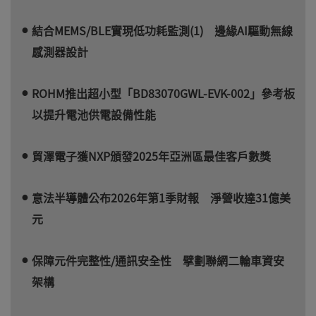
結合MEMS/BLE實現低功耗監測(1) 邊緣AI驅動無線
感測器設計
ROHM推出超小型「BD83070GWL-EVK-002」參考板
以提升電池供電設備性能
貿澤電子獲NXP頒發2025年亞洲區最佳客戶數獎
意法半導體公布2026年第1季財報 淨營收達31億美
元
保障元件完整性/通訊安全性 擘劃聯網二輪車資安
架構