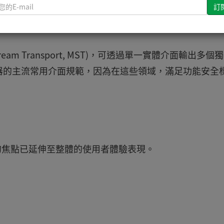
請
顯示器競相支援下一代遊戲及專業工作流程的關鍵時期。NVIDIA
輸
80LL線纜UHBR20的決心。
入
您
的
Stream Transport, MST)，可透過單一實體介面輸出多個
E-
器的主流常用介面規範，因為在這些領域，滿足功能安全
mail
製造商的焦點已延伸至整體的使用者體驗表現。