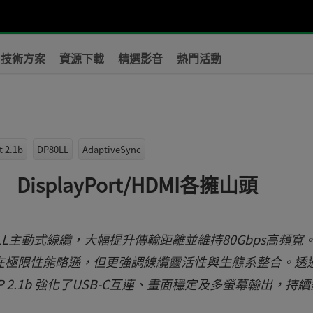
技術方案
資源下載
精選影音
熱門活動
t 2.1b
DP80LL
AdaptiveSync
splayPort/HDMI各擁山頭
推出DP80LL主動式線纜，大幅提升傳輸距離並維持80Gbps高頻寬
2.1b雖在極限性能略遜，但更強調線纜靈活性與生態系整合。透過
技術，DP 2.1b 強化了USB-C互連、畫面穩定及多螢幕輸出，持