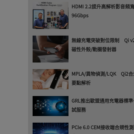
HDMI 2.2提升高解析影音頻
96Gbps
無線充電突破對位限制 Qi v2
磁性外殼/動圈發射器
MPLA/異物偵測/LQK Qi2
要點解析
GRL推出歐盟通用充電器標
試服務
PCIe 6.0 CEM接收端合規