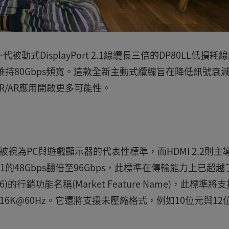
比上一代被動式DisplayPort 2.1線纜長三倍的DP80LL低損耗
20傳輸模式下維持80Gbps頻寬。這款全新主動式纜線旨在降低訊號衰
/AR應用開啟更多可能性。
市場中被視為PC與遊戲顯示器的代表性標準，而HDMI 2.2則主
2.1的48Gbps翻倍至96Gbps，此標準在傳輸能力上已超越
(U96)的行銷功能名稱(Market Feature Name)，此標準將
16K@60Hz。它還將支援未壓縮格式，例如10位元與12