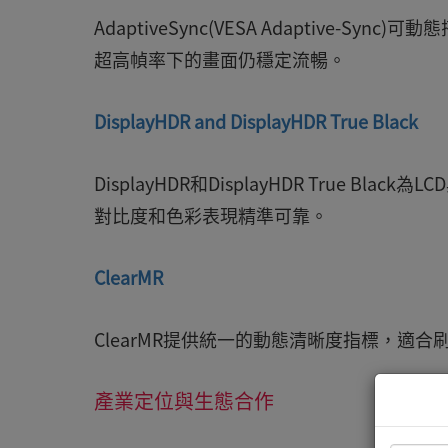
AdaptiveSync(VESA Adaptive
超高幀率下的畫面仍穩定流暢。
DisplayHDR and DisplayHDR True Black
DisplayHDR和DisplayHDR True 
對比度和色彩表現精準可靠。
ClearMR
ClearMR提供統一的動態清晰度指標，適合
產業定位與生態合作