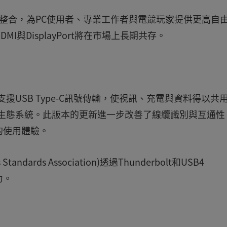
性與生態系整合，為PC使用者、專業工作者與電競玩家提供更高自
與DisplayPort將在市場上長期共存。
相關標準藉由支援USB Type-C訊號傳輸，使視訊、充電與資料得以共
的整體生態系統。此版本的更新進一步改善了線纜識別與互通性
的使用體驗。
tandards Association)透過Thunderbolt和USB4
力。