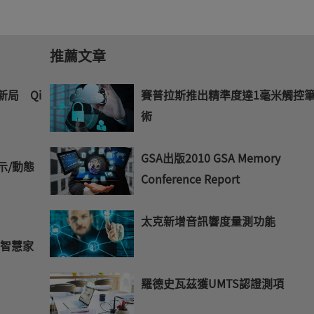
推薦文章
新局 Qi
賽普拉斯推出精準度達1毫米觸控
術
GSA出版2010 GSA Memory
示/動態
Conference Report
太克新增音訊響度量測功能
 智慧家
羅德史瓦茲獲UMTS認證測項