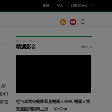
註冊
登入
訂閱電子報
Featured Videos
精選影音
More →
。與
Alt
續鎖定
從汽車資安軌跡看見機器人未來: 機器人資
安風險與防禦之道 — VicOne