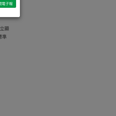
與
獨立顯
標準