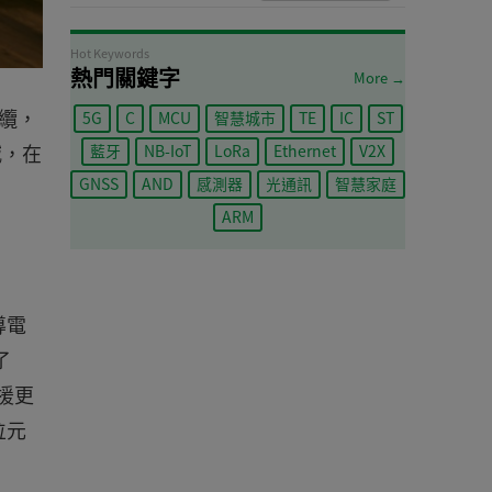
Hot Keywords
熱門關鍵字
More →
線纜，
5G
C
MCU
智慧城市
TE
IC
ST
減，在
藍牙
NB-IoT
LoRa
Ethernet
V2X
GNSS
AND
感測器
光通訊
智慧家庭
ARM
導電
了
支援更
位元