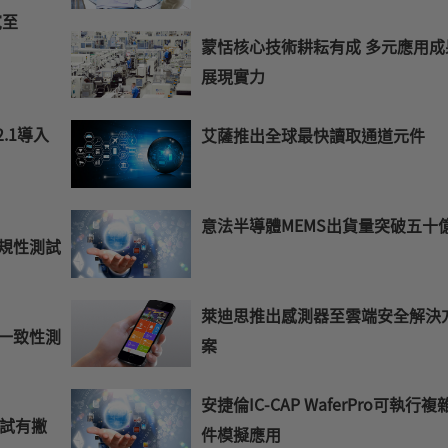
寬至
蒙恬核心技術耕耘有成 多元應用成
展現實力
.1導入
艾薩推出全球最快讀取通道元件
意法半導體MEMS出貨量突破五十
合規性測試
萊迪思推出感測器至雲端安全解決
準一致性測
案
安捷倫IC-CAP WaferPro可執行複
性測試有撇
件模擬應用