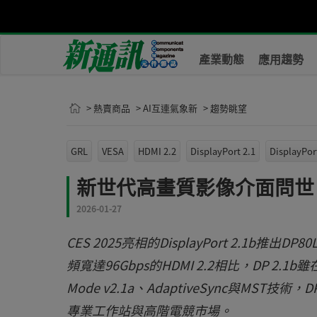
產業動態
應用趨勢
> 熱賣商品
> AI互連氣象新
> 趨勢眺望
GRL
VESA
HDMI 2.2
DisplayPort 2.1
DisplayPor
新世代高畫質影像介面問世 Di
2026-01-27
CES 2025亮相的DisplayPort 2.1b
頻寬達96Gbps的HDMI 2.2相比，DP 
Mode v2.1a、AdaptiveSync與MST
專業工作站與高階電競市場。