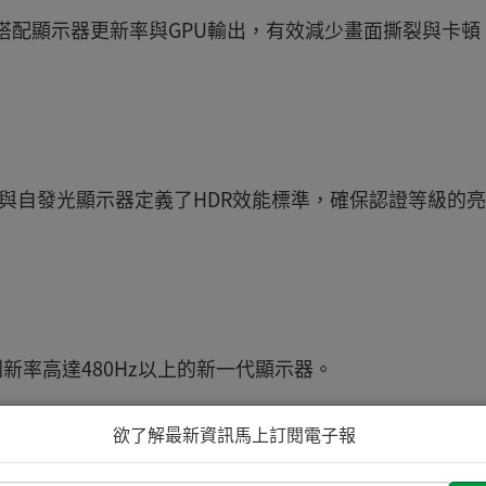
-Sync)可動態搭配顯示器更新率與GPU輸出，有效減少畫面撕裂與卡
Black為LCD與自發光顯示器定義了HDR效能標準，確保認證等級的
刷新率高達480Hz以上的新一代顯示器。
欲了解最新資訊馬上訂閱電子報