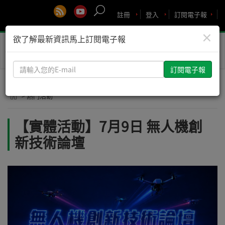
註冊
登入
訂閱電子報
×
欲了解最新資訊馬上訂閱電子報
Toggle
naviga
請
輸
入
> 熱門活動
您
的
【實體活動】7月9日 無人機創
E-
新技術論壇
mail