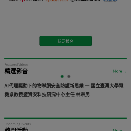
我要報名
Featured Videos
精選影音
More →
AI代理驅動下的物聯網安全防護新思維 — 國立臺灣大學電
機系教授暨資安科技研究中心主任 林宗男
道
Upcoming Events
熱門活動
More →