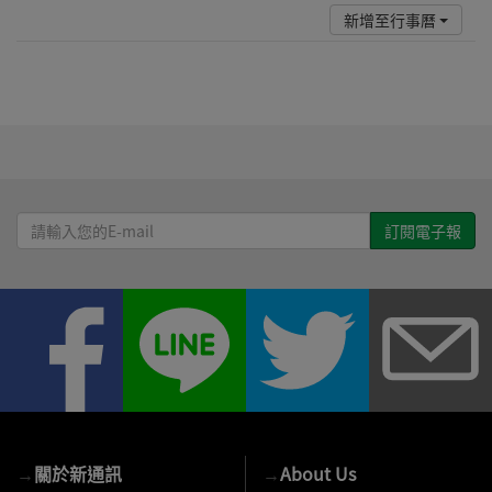
新增至行事曆
請
輸
入
您
的
E-
mail
→
關於新通訊
→
About Us