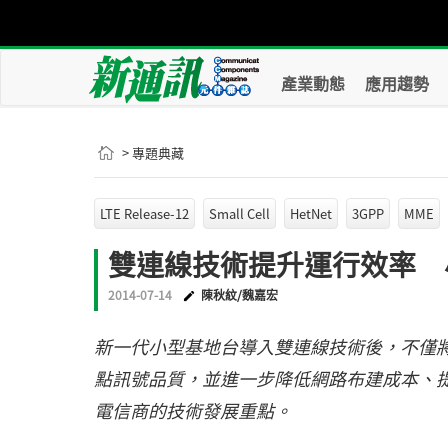
產業動態
應用趨勢
> 專題典藏
LTE Release-12
Small Cell
HetNet
3GPP
MME
雙連線技術提升運行效率 
2014-07-14
陳秋紋/魏嘉宏
新一代小型基地台導入雙連線技術後，不僅
點訊號品質，並進一步降低網路布建成本、
電信商的技術發展重點。