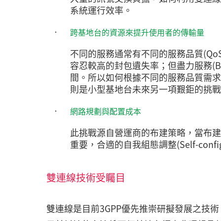
系統運行效率。
‧
跨基地台的資源來提升使用者的傳輸量
不同的服務通常有不同的服務品質(QoS
容忍較高的封包遺失率；但盡力服務(Be
間。所以如何根據不同的服務品質需求
則是小型基地台未來另一項艱鉅的挑戰
‧
網路規劃與配置成本
此挑戰源自營運商的布建策略，當布建
重要，合適的自我組態調整(Self-con
雙連線技術受矚目
雙連線是目前3GPP優先推崇研擬發展之技