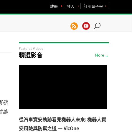
註冊
登入
訂閱電子報
Featured Videos
精選影音
More →
與熱
成為
從汽車資安軌跡看見機器人未來: 機器人資
安風險與防禦之道 — VicOne