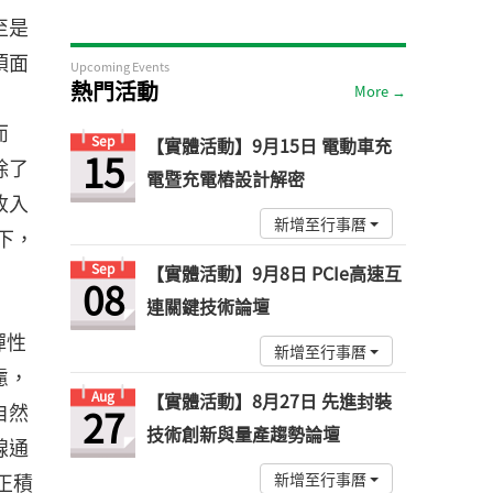
至是
須面
Upcoming Events
熱門活動
More →
而
Sep
【實體活動】9月15日 電動車充
15
除了
電暨充電樁設計解密
收入
新增至行事曆
下，
Sep
【實體活動】9月8日 PCIe高速互
08
連關鍵技術論壇
彈性
新增至行事曆
慮，
Aug
【實體活動】8月27日 先進封裝
自然
27
技術創新與量產趨勢論壇
線通
，正積
新增至行事曆