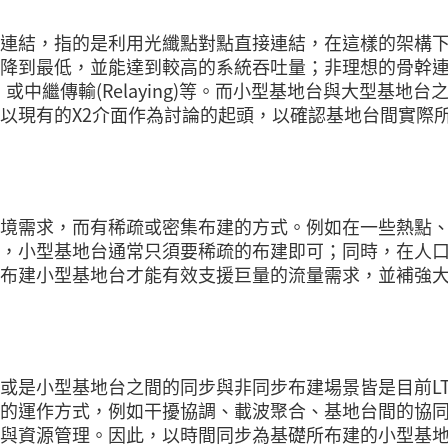
連結，指的是利用光纖點對點直接連結，在這樣的架構
降到最低，並能達到較高的系統吞吐量；非理想的骨幹
或中繼傳輸(Relaying)等。而小型基地台與大型基地台
以現有的X2介面作為討論的起頭，以確認基地台間實際
境需求，而有稀疏或密集布建的方式。例如在一些熱點
，小型基地台通常只須要稀疏的布建即可；同時，在人
布建小型基地台才能有效支援巨量的流量需求，並補強
或是小型基地台之間的同步與非同步布建場景皆是目前LT
一些特定的運作方式，例如干擾協調、載波聚合、基地台間的協
與資源管理。因此，以時間同步為基礎所布建的小型基