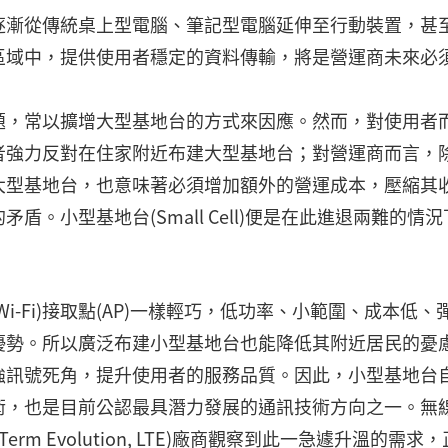
逐漸從傳統桌上型電腦、筆記型電腦延伸至行動裝置，甚
區域中，提供使用者穩定的資料傳輸，將是營運商未來必
題，常以擴增大型基地台的方式來因應。然而，對使用者
者強力反對在住家附近布建大型基地台；對營運商而言，
大型基地台，也意味著必須增加額外的營運成本，壓縮其
。小型基地台(Small Cell)便是在此進退兩難的情況
-Fi)接取點(AP)一樣輕巧，低功率、小範圍、成本低、
優勢。所以廣泛布建小型基地台也能降低其附近居民的憂
強訊號死角，提升使用者的服務品質。因此，小型基地台
術，也是目前公認最具潛力發展的通訊技術方向之一。無
erm Evolution, LTE)廠商觀察到此一急遽升溫的需求