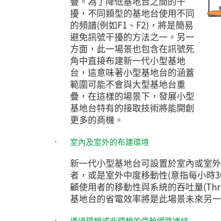
疊。為了降低基地台之間的干
擾，不同類型的基地台使用不同
的頻譜(例如F1、F2)，將是簡易
避免訊號干擾的方法之一。另一
方面，此一場景也包含在訊號死
角中直接布建新一代小型基地
台，這意味著小型基地台的涵蓋
範圍可能不會與大型基地台重
疊，在這樣的場景下，發展小型
基地台特有的接取技術將能開創
更多的商機。
‧
室內及室外的布建環境
新一代小型基地台可設置於室內或室外
者，或是室外中度移動性(意指每小時
顧使用者的移動性與系統的吞吐量(Thr
基地台的省電效率將是此場景未來另一
‧
透過理想或非理想的骨幹網路連結