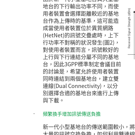
地台的下行輸出功率不同，而使
用者裝置會選擇距離較近的基地
台作為上傳時的基準，這可能造
成當使用者裝置位於異質網路
(HetNet)的訊號交疊處時，上下
行功率不對稱的狀況發生(圖2)，
對使用者裝置而言，訊號較好的
上行與下行連結分屬不同的基地
台，因此3GPP標準制定會議目前
的討論是，希望允許使用者裝置
同時連結到兩個基地台，建立雙
連線(Dual Connectivity)，以分
別選擇合適的基地台來進行上傳
與下載。
‧
頻繁換手增加訊號傳送負擔
新一代小型基地台的傳送範圍較小，將
大量的訊號交換負擔，如何利用雙連線