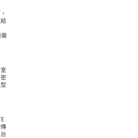
下，
連結
之
所需
、室
口密
大型
E
同傳
地台