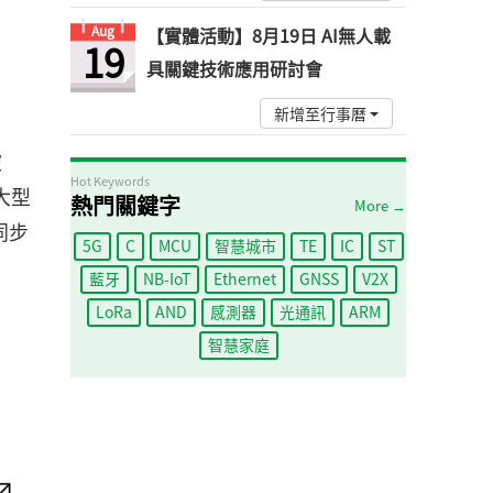
Aug
【實體活動】8月19日 AI無人載
19
具關鍵技術應用研討會
新增至行事曆
被
Hot Keywords
大型
熱門關鍵字
More →
同步
5G
C
MCU
智慧城市
TE
IC
ST
藍牙
NB-IoT
Ethernet
GNSS
V2X
LoRa
AND
感測器
光通訊
ARM
智慧家庭