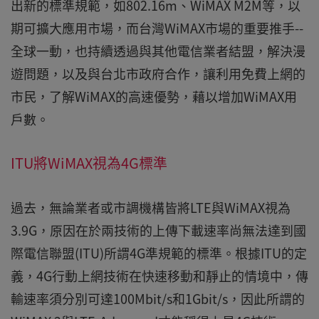
出新的標準規範，如802.16m、WiMAX M2M等，以
期可擴大應用市場，而台灣WiMAX市場的重要推手--
全球一動，也持續透過與其他電信業者結盟，解決漫
遊問題，以及與台北市政府合作，讓利用免費上網的
市民，了解WiMAX的高速優勢，藉以增加WiMAX用
戶數。
ITU將WiMAX視為4G標準
過去，無論業者或市調機構皆將LTE與WiMAX視為
3.9G，原因在於兩技術的上傳下載速率尚無法達到國
際電信聯盟(ITU)所謂4G準規範的標準。根據ITU的定
義，4G行動上網技術在快速移動和靜止的情境中，傳
輸速率須分別可達100Mbit/s和1Gbit/s，因此所謂的