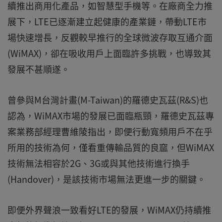
續推出商用化產品，如智慧型手機等。在廠商全力推
展下，LTE已逐漸建立起健康的產業鏈，帶動LTE市
場快速增長，反觀較早推行的全球微波存取互通介面
(WiMAX)，卻在吸收用戶上面臨許多挑戰，也導致其
發展不甚順遂。
曾參與M台灣計畫(M-Taiwan)的羅德史瓦茲(R&S)也
認為，WiMAX市場的發展已面臨瓶頸，羅德史瓦茲專
案業務部經理曹維陵指出，即便行動寬頻用戶不在乎
所用的技術為何，僅看重傳輸品質的良窳，但WiMAX
技術無法相容於2G、3G或與其他技術進行換手
(Handover)，是該技術市場無法更進一步的關鍵。
即便外界聲浪一致看好LTE的發展，WiMAX仍持續推