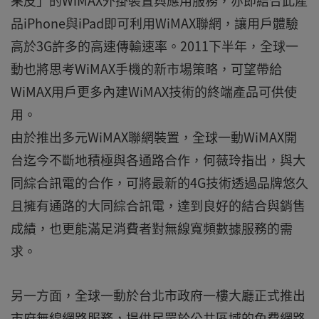
果皮」的WiMAX外掛裝置與應用服務，亦即結合此產
品iPhone與iPad即可利用WiMAX聯網，讓用戶體驗
高於3G許多的高速傳輸速率。2011下半年，全球一
動也將思考WiMAX手機的新市場策略，可望帶給
WiMAX用戶更多內建WiMAX技術的終端產品可供使
用。
由於推出多元WiMAX聯網裝置，全球一動WiMAX開
台迄今不斷地積極與各通路合作，何薇玲指出，與大
同綜合訊電的合作，可將最新的4G技術透過品牌悠久
且擁有通路的大同綜合訊電，達到良好的結合與銷售
成績，也更能滿足消費者對無線寬頻數據服務的需
求。
另一方面，全球一動於台北市政府一樓大廳正式推出
市府無線網路服務，提供民眾於公共區域的免費網路