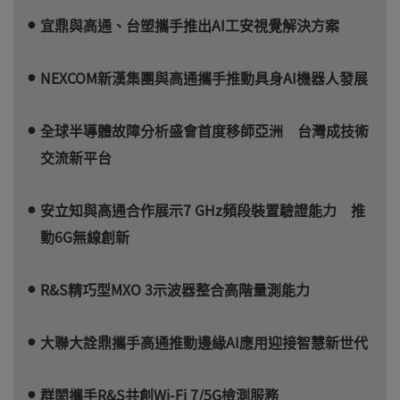
宜鼎與高通、台塑攜手推出AI工安視覺解決方案
NEXCOM新漢集團與高通攜手推動具身AI機器人發展
全球半導體故障分析盛會首度移師亞洲 台灣成技術
交流新平台
安立知與高通合作展示7 GHz頻段裝置驗證能力 推
動6G無線創新
R&S精巧型MXO 3示波器整合高階量測能力
大聯大詮鼎攜手高通推動邊緣AI應用迎接智慧新世代
群閎攜手R&S共創Wi-Fi 7/5G檢測服務