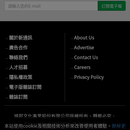
請
輸
入
您
的
→
關於新通訊
→
About Us
E-
mail
→
廣告合作
→
Advertise
→
聯絡我們
→
Contact Us
→
人才招募
→
Careers
→
隱私權政策
→
Privacy Policy
→
電子版雜誌訂閱
→
雜誌訂閱
城邦文化事業股份有限公司版權所有、轉載必究．
Copyright © 2026 Cite Publishing Ltd.
本站使用cookie及相關技術分析來改善使用者體驗。
瞭解更