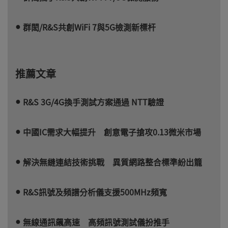
群閎/R&S共創WiFi 7與5G檢測新標杆
推薦文章
R&S 3G/4G換手測試方案通過 NTT驗證
中國IC需求大幅提升 創意電子搶攻0.13微米市場
解決無縫連結技術挑戰 異質網路整合標準紛出籠
R&S訊號及頻譜分析儀支援500MHz頻寬
無線通訊飆高速 高頻訊號測試儀扮推手