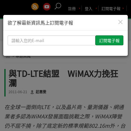
註冊
登入
訂閱電子報
×
欲了解最新資訊馬上訂閱電子報
Toggle
naviga
請
輸
入
> 專題典藏
您
的
與TD-LTE結盟 WiMAX力挽狂
E-
瀾
mail
2011-06-21
莊惠雯
在全球一面倒向LTE，以及晶片商、量測儀器、網通
業者多認為WiMAX發展面臨挑戰之際，WiMAX陣營
仍不屈不撓，除了底定新的標準規範802.16m外，台