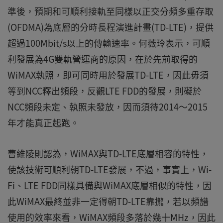
準後，預期和可順利接軌至同樣以正交分頻多重存取
(OFDMA)為底層的分時長程演進計畫(TD-LTE)，提供
超過100Mbit/s以上的傳輸速率。何薇玲表示，可順
利發展為4G雙軌營運商的原因，在於先前取得的
WiMAX執照，即可同時用於發展TD-LTE，因此毋須
等到NCC釋出頻段，反觀LTE FDD的發展，則礙於
NCC頻段未定、執照未發放，因而須待2014～2015
年才能真正起跑。
曹維陵則認為，WiMAX與TD-LTE底層相容的特性，
使該技術可順利朝TD-LTE發展，不過，事實上，Wi-
Fi、LTE FDD同樣具備與WiMAX底層相似的特性，因
此WiMAX最終並非一定得朝TD-LTE靠攏，若以頻譜
使用的效率來看，WiMAX頻段多落於幾十MHz，因此