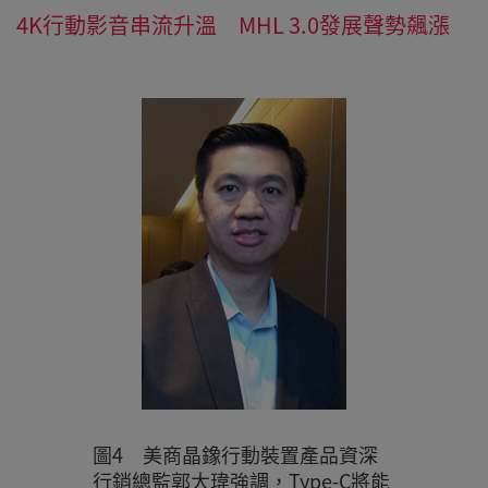
4K行動影音串流升溫 MHL 3.0發展聲勢飆漲
圖4 美商晶鐌行動裝置產品資深
行銷總監郭大瑋強調，Type-C將能