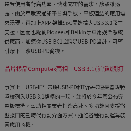
裝置使用者對高功率、快速充電的需求。魏駿雄透
露，由於車載資通訊平台與手機、平板連結的應用需
求湧現，再加上ARM架構SoC開始擴大USB 3.0原生
支援，因而也驅動Pioneer和Belkin等車用娛樂系統
供應商，加速從USB BC1.2跨足USB-PD設計，可望
引爆下一波USB-PD商機。
晶片樣品Computex亮相 USB 3.1前哨戰開打
事實上，USB-IF計畫將USB-PD和Type-C連接器規範
陸續列入USB 3.1標準的一環，並將於今年底公布完
整版標準，幫助相關業者打造高速、多功能且支援微
型接口的劃時代行動介面方案，通吃各種行動運算裝
置應用商機。