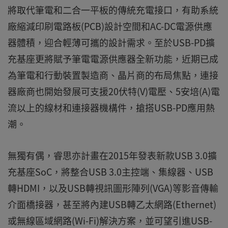
將取代筆電和二合一平板的傳統充電接口，有助系統
廠縮減印刷電路板(PCB)設計空間和AC-DC電源供應
器體積，迎合輕薄可攜的設計需求。至於USB-PD擴
充基座更將賦予筆電電源供應器全新功能，近期已成
為筆電和行動裝置製造商、晶片商的布局焦點，連接
器廠商也開始發展可支援20伏特(V)電壓、5安培(A)電
流以上的線材和連接器機構件，搶搭USB-PD應用熱
潮。
無獨有偶，睿思亦計畫在2015年發表新款USB 3.0擴
充基座SoC，將整合USB 3.0主控端、集線器、USB
轉HDMI，以及USB轉視訊圖形陣列(VGA)等影音傳輸
介面橋接器，甚至將內建USB轉乙太網路(Ethernet)
或無線區域網路(Wi-Fi)解決方案，並可望引進USB-