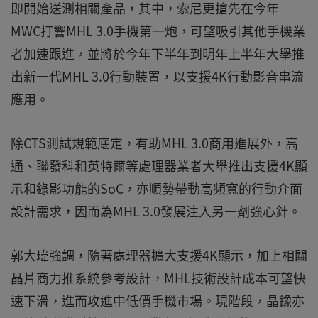
即開始送測相關產品，其中，索尼更搶先在今年
MWC打響MHL 3.0手機第一炮，可望吸引其他手機業
者加速跟進，並將於今年下半年到明年上半年大舉推
出新一代MHL 3.0行動裝置，以支援4K行動影音串流
應用。
除CTS測試規範底定，有助MHL 3.0商用進展外，高
通、聯發科和英特爾等處理器業者大舉推出支援4K顯
示和錄影功能的SoC，亦順勢帶動高頻寬的行動介面
設計需求，因而為MHL 3.0發展注入另一劑強心針。
郭大瑋強調，隨著處理器擴大支援4K顯示，加上相關
晶片商力推系統參考設計，MHL技術設計成本可望快
速下滑，進而攻進中低價手機市場。現階段，晶鐌亦