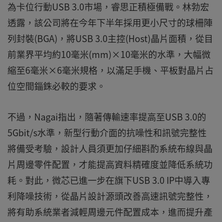
為卡位行動USB 3.0市場，睿思正積極備戰。林勃宏
透露，該公司將在今年下半年採用更小尺寸的球柵陣
列封裝(BGA)，將USB 3.0主控(Host)晶片面積，從目
前業界平均約10毫米(mm)×10毫米的水準，大幅微
縮至6毫米×6毫米規格，以滿足手機、平板對晶片占
位空間錙銖必較的要求。
不過，Nagai指出，隨著傳輸速率提高至USB 3.0的
5Gbit/s水準，新型行動介面的抗噪性和訊號完整性
將備受考驗，設計人員須更加仔細斟酌系統布線與晶
片周邊零件配置，才能提高資料精確度並降低系統功
耗。對此，微芯已進一步在旗下USB 3.0 IP中導入專
利降噪技術，從晶片設計源頭改善高速訊號完整性，
將有助系統業者減輕周邊元件配置成本，進而提升產