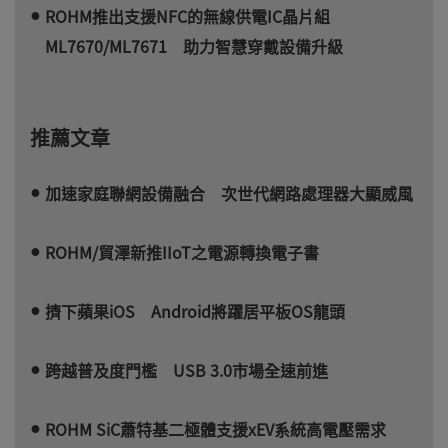
ROHM推出支援NFC的無線供電IC晶片組
ML7670/ML7671 助力智慧穿戴設備升級
推薦文章
加速家庭聯網設備融合 次世代網路處理器大顯威風
ROHM/貿澤新推IIoT之電源轉換電子書
擠下蘋果iOS Android將躍居平板OS龍頭
跨越普及度門檻 USB 3.0市場全速前進
ROHM SiC蕭特基二極體支援xEV系統高電壓需求