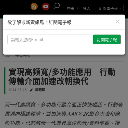
註冊
登入
訂閱電子報
×
欲了解最新資訊馬上訂閱電子報
Toggle
naviga
請
輸
入
> 專題典藏
您
的
實現高頻寬/多功能應用 行動
E-
傳輸介面加速改朝換代
mail
2014-05-26
黃耀瑋
新一代高頻寬、多功能行動介面正快速崛起。行動裝
置邁向極致輕薄，並加速導入4K×2K影音串流和錄
影功能，已刺激新一代兼具高速影音/資料傳輸、接