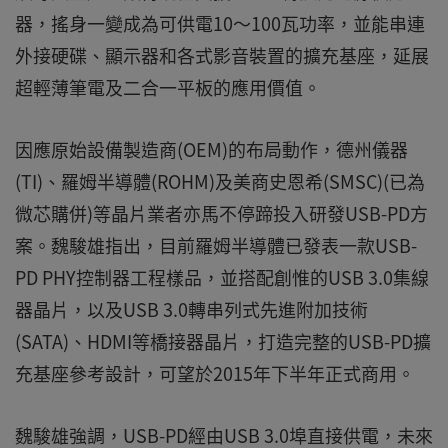
器，搖身一變成為可供電10～100瓦功率，並能串連
外接硬碟、顯示器和各式影音裝置的擴充基座，延展
超輕薄筆電及二合一平板的應用價值。
因應原始設備製造商(OEM)的布局動作，德州儀器
(TI)、羅姆半導體(ROHM)及美商史恩希(SMSC)(已為
微芯購併)等晶片業者亦馬不停蹄投入研發USB-PD方
案。魏駿雄指出，目前羅姆半導體已發表一款USB-
PD PHY控制器工程樣品，並搭配創惟的USB 3.0集線
器晶片，以及USB 3.0轉串列式先進附加技術
(SATA)、HDMI等橋接器晶片，打造完整的USB-PD擴
充基座參考設計，可望於2015年下半年正式商用。
魏駿雄強調，USB-PD經由USB 3.0埠直接供電，未來