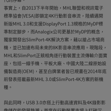
事實上，自2013下半年開始，MHL聯盟和視訊電子
標準協會(VESA)即鎖定4K行動影音串流，陸續邁開
新版MHL 3.0和支援DisplayPort 1.3規格的MyDP標
準制定腳步，而Analogix公司更基於MyDP的概念，
獨家開發出SlimPort-4K解決方案，藉以搶占市場商
機，並已加速布局未來的8K影音串流應用。現階段，
MHL和SlimPort正競相角逐行動裝置主流傳輸介面寶
座，包括一線手機、平板大廠、中國大陸二線原始設
備製造商(OEM)，甚至白牌業者皆已規畫在2014年底
前發表搭載最新MHL 3.0或SlimPort-4K方案的新機
種。
與此同時，USB 3.0亦搭上行動高速資料及4K錄影影
像儲存的發展熱潮，首度在行動裝置市場上打破沉