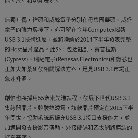
能、尺寸和功耗表現。
無獨有偶，祥碩和威鋒電子分別在母集團華碩、威盛
電子的強力奧援下，亦可望在今年Computex揭櫫
USB 3.1技術進展，並將陸續於2014下半年發表完整
的Host晶片產品。此外，包括鈺創、賽普拉斯
(Cypress)、瑞薩電子(Renesas Electronics)和微芯也
正如火如荼研發相關解決方案，足見USB 3.1市場正
急速升溫。
創惟也將採用55奈米先進製程，發展下世代USB 3.1
集線器晶片。魏駿雄透露，該款晶片預定在2015下半
年問世，協助系統廠擴充USB 3.1接口支援能力，並
加速開發支援影音傳輸、外接硬碟和乙太網路連結的
擴充基座。