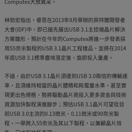
Computex大放異采。
林勃宏指出，睿思在2013年9月舉辦的英特爾開發者
大會(IDF)中，即已搶先展出USB 3.1主控端晶片解決
方案雛形，預計在今年的Computex將進一步發表採
用55奈米製程的USB 3.1晶片工程樣品，並將在2014
年底USB 3.1標準塵埃落定後，旋即投入量產。
不過，由於USB 3.1晶片須達到USB 3.0兩倍的傳輸速
率，且須維持相當的晶片體積和耗電量水準，甚至實
現更出色規格，勢將驅動晶片商投入更多資金與技術
資源加快製程演進腳步；預估USB 3.1晶片可望從目
前USB 3.0主流的0.13微米、0.11微米或90奈米製
程，一舉跨入55奈米及其以下製程，以兼顧晶片效