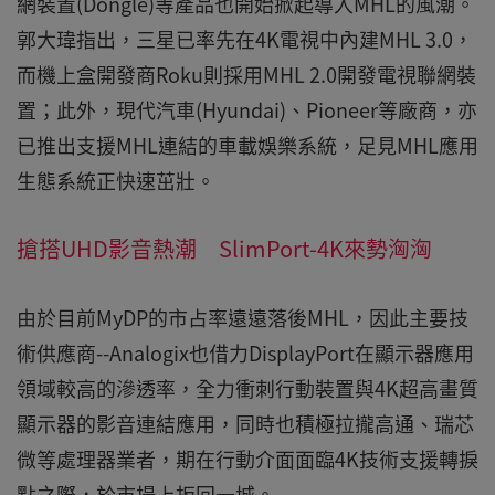
網裝置(Dongle)等產品也開始掀起導入MHL的風潮。
郭大瑋指出，三星已率先在4K電視中內建MHL 3.0，
而機上盒開發商Roku則採用MHL 2.0開發電視聯網裝
置；此外，現代汽車(Hyundai)、Pioneer等廠商，亦
已推出支援MHL連結的車載娛樂系統，足見MHL應用
生態系統正快速茁壯。
搶搭UHD影音熱潮 SlimPort-4K來勢洶洶
由於目前MyDP的市占率遠遠落後MHL，因此主要技
術供應商--Analogix也借力DisplayPort在顯示器應用
領域較高的滲透率，全力衝刺行動裝置與4K超高畫質
顯示器的影音連結應用，同時也積極拉攏高通、瑞芯
微等處理器業者，期在行動介面面臨4K技術支援轉捩
點之際，於市場上扳回一城。