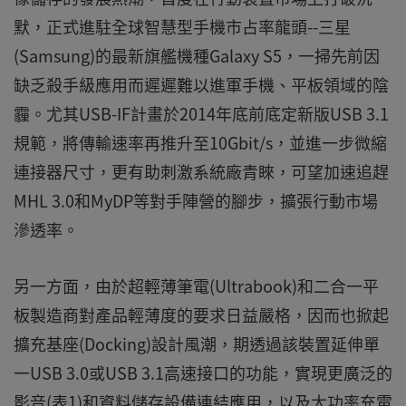
默，正式進駐全球智慧型手機市占率龍頭--三星
(Samsung)的最新旗艦機種Galaxy S5，一掃先前因
缺乏殺手級應用而遲遲難以進軍手機、平板領域的陰
霾。尤其USB-IF計畫於2014年底前底定新版USB 3.1
規範，將傳輸速率再推升至10Gbit/s，並進一步微縮
連接器尺寸，更有助刺激系統廠青睞，可望加速追趕
MHL 3.0和MyDP等對手陣營的腳步，擴張行動市場
滲透率。
另一方面，由於超輕薄筆電(Ultrabook)和二合一平
板製造商對產品輕薄度的要求日益嚴格，因而也掀起
擴充基座(Docking)設計風潮，期透過該裝置延伸單
一USB 3.0或USB 3.1高速接口的功能，實現更廣泛的
影音(表1)和資料儲存設備連結應用，以及大功率充電