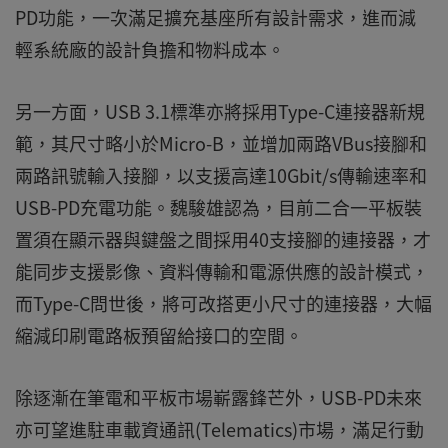
PD功能，一次滿足擴充基座所有設計需求，進而減
輕系統廠的設計負擔和物料成本。
另一方面，USB 3.1標準亦將採用Type-C連接器新規
範，其尺寸略小於Micro-B，並增加兩路VBus接腳和
兩路訊號輸入接腳，以支援高達10Gbit/s傳輸速率和
USB-PD充電功能。魏駿雄認為，目前二合一平板裝
置須在顯示器與鍵盤之間採用40支接腳的連接器，才
能同步支援影像、資料傳輸和電源供應的設計模式，
而Type-C問世後，將可改搭更小尺寸的連接器，大幅
縮減印刷電路板預留給接口的空間。
除逐漸在筆電和平板市場嶄露鋒芒外，USB-PD未來
亦可望進駐車載資通訊(Telematics)市場，滿足行動