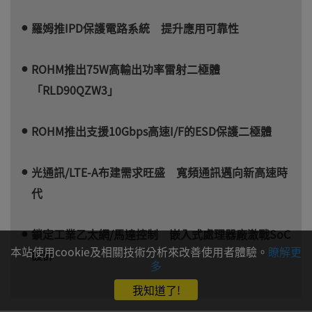
羅姆推IPD保護電路系統 提升應用可靠性
ROHM推出75W高輸出功率雷射二極體
「RLD90QZW3」
ROHM推出支援10Gbps高速I/F的ESD保護二極體
光通訊/LTE-A布建需求旺盛 寬頻通訊邁向新高速時
代
鎖定工業乙太網/馬達控制 嵌入式處理器廠激戰SoC
本站使用cookie及相關技術分析來改善使用者體驗。
瞭解更
設計
多
我知道了!