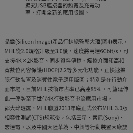
擴充USB連接器的頻寬及充電功
率，打開全新的應用版圖。
晶鐌(Silicon Image)產品行銷總監郭大瑋(圖4)表示，
MHL從2.0規格升級至3.0後，速度將高達6Gbit/s，可
支援4K×2K影音、同步資料傳輸、觸控介面和高頻
寬數位內容保護(HDCP)2.2等多元化功能，正快速擴
張行動裝置及消費性電子應用版圖；特別是在行動介
面市場，目前MHL技術市占率已高達85%，可望延伸
此一優勢至下世代4K行動影音串流應用市場。
郭大瑋透露，MHL聯盟2013年底正式公布MHL 3.0版
相容性測試(CTS)規範後，包括三星、索尼(Sony)、
宏達電，以及中國大陸華為、中興等行動裝置大廠旋