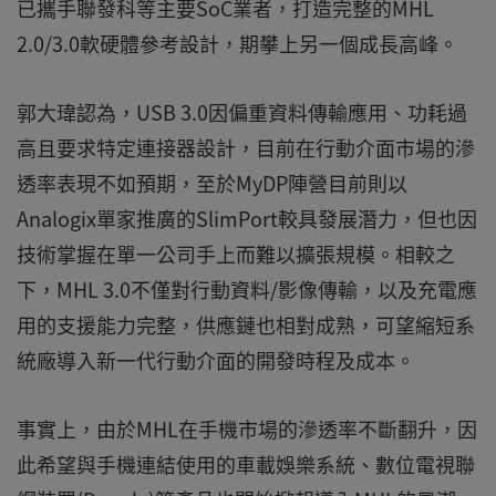
已攜手聯發科等主要SoC業者，打造完整的MHL
2.0/3.0軟硬體參考設計，期攀上另一個成長高峰。
郭大瑋認為，USB 3.0因偏重資料傳輸應用、功耗過
高且要求特定連接器設計，目前在行動介面市場的滲
透率表現不如預期，至於MyDP陣營目前則以
Analogix單家推廣的SlimPort較具發展潛力，但也因
技術掌握在單一公司手上而難以擴張規模。相較之
下，MHL 3.0不僅對行動資料/影像傳輸，以及充電應
用的支援能力完整，供應鏈也相對成熟，可望縮短系
統廠導入新一代行動介面的開發時程及成本。
事實上，由於MHL在手機市場的滲透率不斷翻升，因
此希望與手機連結使用的車載娛樂系統、數位電視聯