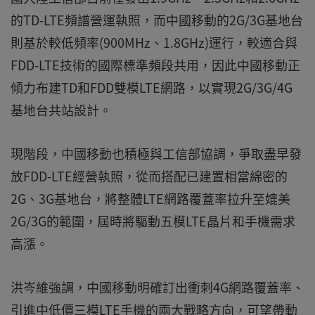
的TD-LTE頻譜營運執照，而中國移動的2G/3G基地台
則基於較低頻率(900MHz、1.8GHz)運行，較適合與
FDD-LTE技術的國際標準頻段共用，因此中國移動正
傾力布建TD和FDD雙模LTE網路，以實現2G/3G/4G
基地台共站設計。
現階段，中國移動也積極與工信部協調，爭取盡早發
放FDD-LTE經營執照，從而搭配已建置相當綿密的
2G、3G基地台，將整體LTE網路覆蓋率拉升至媲美
2G/3G的範圍，屆時將驅動五模LTE晶片和手機需求
高漲。
洪岑維強調，中國移動明確訂出衝刺4G網路覆蓋率、
引進中低價三模LTE手機的兩大戰略方向，可望帶動