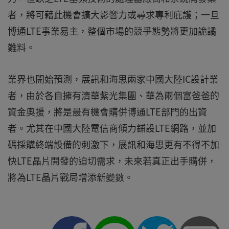
者，將可藉此機會擴大影響力或尋求專利庇護；一旦
博通LTE事業易主，整個市場的競爭態勢將更加詭譎
難料。
業界也開始預測，展訊和海思兩家中國大陸IC設計業
者，由於各自擁有清華紫光集團、華為兩個富爸爸的
資金奧援，將是最有機會購併博通LTE部門的出資
者。尤其在中國大陸電信商傾力鋪設LTE網路，並加
碼採購終端設備的刺激下，展訊和海思更有不得不加
快LTE晶片開發的迫切需求，未來若真正出手購併，
將為LTE晶片戰局增添新變數。