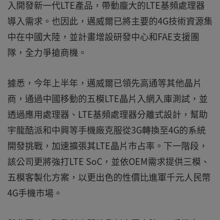
入開發新一代LTE產品，帶動龐大的LTE基頻處理器
導入需求。也因此，邁威爾已將主要的4G技術資源集
中在中國大陸，並計畫增設研發中心和FAE支援團
隊，全力爭搶商機。
據悉，今年上半年，邁威爾已領先高通等其他晶片
商，通過中國移動的五模LTE晶片入網入庫測試，並
透過應用處理器、LTE基頻處理器分離式設計，幫助
宇龍酷派和中興等手機廠克服從3G轉換至4G的系統
開發挑戰，加速擴張其LTE晶片市占率。下一階段，
該公司更將強打LTE SoC，並依OEM需求提供三模、
五模客製化方案，以更出色的性價比進軍千元人民幣
4G手機市場。