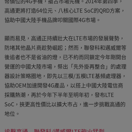
幣價位的4G手機，搶占市場先機。2014年第四季，
高通更將打造64位元、八核心LTE SoC的QRD方案，
協助中國大陸手機品牌叩關國際4G市場。
顯而易見，高通正持續壯大在LTE市場的發展聲勢，
防堵其他晶片商趁勢崛起；然而，聯發科和邁威爾等
後追者也不是省油的燈，已不約而同鎖定今年剛開台
營運的中國大陸市場，祭出「先外掛再整合」的處理
器設計策略圈地，即先以三模/五模LTE基頻處理器，
協助OEM加速開發4G產品，以搭上中國大陸電信商
採購熱潮，再於今年下半年至明年初，發布LTE
SoC，挾更高性價比以擴大市占，進一步挑戰高通的
地位。
追擊高通 聯發科/邁威爾LTE砲火猛烈