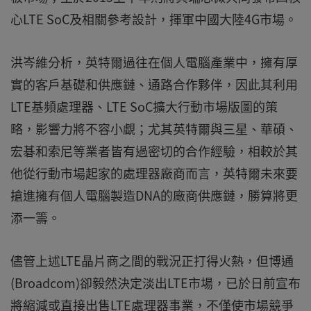
心LTE SoC及相關參考設計，揮軍中國大陸4G市場。
洪岑維分析，英特爾過往在個人電腦產業中，擁有厚
實的客戶基礎和供應鏈、通路合作夥伴，因此其利用
LTE基頻處理器、LTE SoC擴大行動市場版圖的策
略，影響力將不容小覷；尤其英特爾與三星、華碩、
宏碁和索尼等業者皆有過密切的合作經驗，相較於其
他從行動市場起家的處理器廠商而言，英特爾未來要
搶進擁有個人電腦製造DNA的廠商供應鏈，勝算將更
添一籌。
儘管上述LTE晶片商之間的戰況正打得火熱，但博通
(Broadcom)卻毅然決定淡出LTE市場，已於日前宣布
將縮減或直接出售LTE處理器事業，不僅使市場競爭