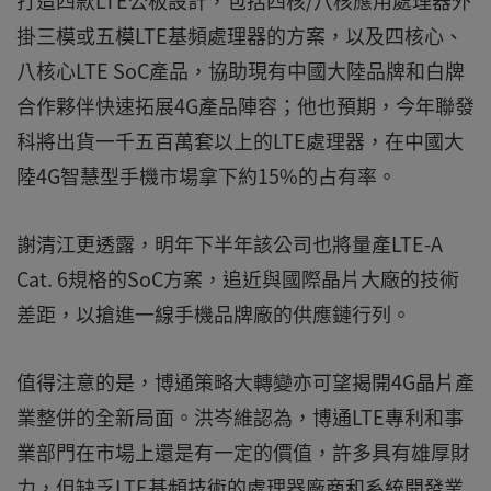
打造四款LTE公板設計，包括四核/八核應用處理器外
掛三模或五模LTE基頻處理器的方案，以及四核心、
八核心LTE SoC產品，協助現有中國大陸品牌和白牌
合作夥伴快速拓展4G產品陣容；他也預期，今年聯發
科將出貨一千五百萬套以上的LTE處理器，在中國大
陸4G智慧型手機市場拿下約15%的占有率。
謝清江更透露，明年下半年該公司也將量產LTE-A
Cat. 6規格的SoC方案，追近與國際晶片大廠的技術
差距，以搶進一線手機品牌廠的供應鏈行列。
值得注意的是，博通策略大轉變亦可望揭開4G晶片產
業整併的全新局面。洪岑維認為，博通LTE專利和事
業部門在市場上還是有一定的價值，許多具有雄厚財
力，但缺乏LTE基頻技術的處理器廠商和系統開發業