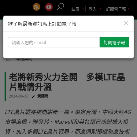
註冊
登入
訂閱電子報
×
欲了解最新資訊馬上訂閱電子報
Toggle
naviga
請
輸
入
> 專題典藏
您
的
老將新秀火力全開 多模LTE晶
E-
片戰情升溫
mail
2014-06-30
黃耀瑋
LTE晶片戰將揭開嶄新一幕。鎖定台灣、中國大陸4G
市場商機，聯發科、Marvell和英特爾已紛紛擴大投
資，加入多模LTE晶片戰局，而高通則積極墊高技術