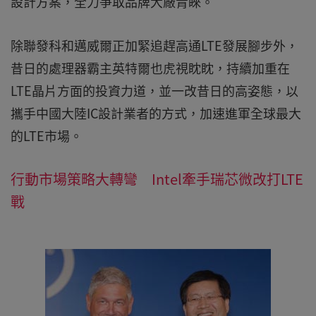
設計方案，全力爭取品牌大廠青睞。
除聯發科和邁威爾正加緊追趕高通LTE發展腳步外，
昔日的處理器霸主英特爾也虎視眈眈，持續加重在
LTE晶片方面的投資力道，並一改昔日的高姿態，以
攜手中國大陸IC設計業者的方式，加速進軍全球最大
的LTE市場。
行動市場策略大轉彎 Intel牽手瑞芯微改打LTE
戰