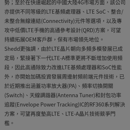
勢；至於在快速崛起的中國大陸4G市場方面，該公司
亦提供不同等級的LTE基頻處理器、LTE SoC、整合/
未整合無線連結(Connectivity)元件等選項，以及專
攻中低價LTE手機的高通參考設計(QRD)方案，可望
持續拓展OEM客戶群，保有市場領先地位。
Shedd更強調，由於LTE晶片朝向多頻多模發展已成
定局，緊接著下一代LTE-A標準更將不斷增加使用頻
段，因此高通除致力改進LTE基頻處理器和SoC性能
外，亦開始加碼投資發展周邊射頻前端元件技術，已
於近期推出涵蓋功率放大器(PA)、頻率切換開關
(Switch)、天線調諧器(Antenna Tuner)和封包功率
追蹤(Envelope Power Tracking)IC的RF360系列解決
方案，可望再度墊高LTE、LTE-A晶片技術競爭門
檻。