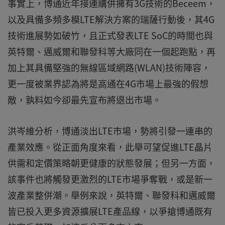
事實上，博通近年接連購併擁有3G技術的Beceem，
以及具備多頻多模LTE解決方案的瑞薩行動後，其4G
技術進展勢如破竹，且正式發表LTE SoC的時間也與
英特爾、邁威爾和聯發科等大廠同在一個起跑點，再
加上其具備堅強的無線區域網路(WLAN)技術陣容，
更一度被業界認為將是高通在4G市場上最強的假想
敵，孰料如今卻最先宣布將退出市場。
洪岑維分析，博通淡出LTE市場，勢將引發一連串的
產業效應。從正面角度來看，此舉可望促進LTE晶片
供需和定價策略朝更健康的狀態發展；但另一方面，
該事件也將觸發更激烈的LTE市場爭奪戰，或是新一
波產業整併潮。舉例來說，英特爾、聯發科和邁威爾
皆已投入更多資源擴展LTE產品線，以爭搶博通既有