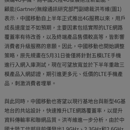
顧能(Gartner)無線通訊研究部門副總裁洪岑維(圖1)
表示，中國移動自上半年正式推出4G服務以來，用戶
成長速度並不如預期，主要因素包括實際的LTE網路
覆蓋率有待改善，以及終端產品售價較高等，皆影響
消費者升級服務的意願。因此，中國移動也開始調整
策略，原先規畫在5月31日後僅將針對五模LTE手機
進行入網入庫測試，現在可望放寬並於下半年重啟三
模產品入網認證，期引進更多元、低價的LTE手機產
品，刺激消費者埋單。
與此同時，中國移動也寄望以現行基地台與新型4G基
地台的共站設計，快速推升LTE網路覆蓋率，以提升
資料傳輸率和聯網品質。洪岑維進一步分析，由於中
國大陸工信部目前僅發出1.9GHz、2.3GHz和2.6GHz