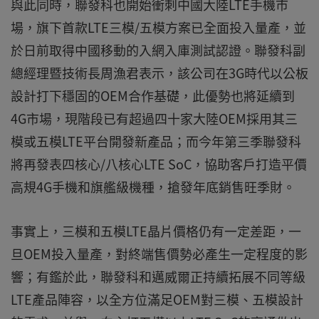
與此同時，聯發科也開始衝刺中國大陸LTE手機市
場，旗下首款LTE三模/五模方案已全面投入量產，並
於日前取得中國移動的入網入庫測試認證。聯發科副
總經理暨技術長周漁君表示，該公司在3G時代以公板
設計打下穩固的OEM合作基礎，此優勢也將延續到
4G市場，現階段已有超過四十家大陸OEM採用其三
模或五模LTE平台開發新產品；而今年第三季聯發科
將再發表四核心/八核心LTE SoC，協助客戶打造平價
高規4G手機和旗艦級機種，搶發年底銷售旺季財。
事實上，三模和五模LTE晶片價格仍有一定差距，一
旦OEM投入量產，對終端售價勢必產生一定程度的影
響；有鑑於此，聯發科和邁威爾正持續拓展不同等級
LTE產品陣容，以全方位滿足OEM對三模、五模設計