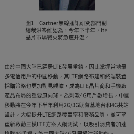
圖1 Gartner無線通訊研究部門副
總裁洪岑維認為，今年下半年，lte
晶片市場戰火將急速升溫。
由於中國大陸已躍居LTE發展重鎮，因此掌握當地最
多電信用戶的中國移動，其LTE網路布建和終端裝置
採購策略也更加動見觀瞻，成為LTE晶片商和手機廠
產品布局的重要風向球。為刺激4G用戶數增長，中國
移動將在今年下半年利用2G/3G既有基地台和4G共站
設計，大幅提升LTE網路覆蓋率和服務品質，並可望
重新啟動三模LTE方案入網測試，以吸引消費者加速
換購4G手機，為中國大陸4G發展挹注新動能。