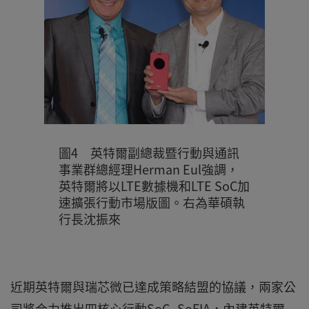
圖4 英特爾副總裁暨行動與通訊
事業群總經理Herman Eul強調，
英特爾將以LTE數據機和LTE SoC加
速擴張行動市場版圖。右為華碩執
行長沈振來
近期英特爾與瑞芯微已達成策略結盟的協議，兩家公
司將合力推出四核心行動SoC--SoFIA，內建英特爾