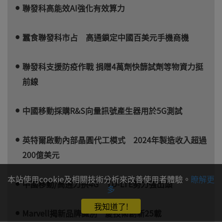
聯發科高能效AI強化有效算力
蠶食聯發科市占 高通鎖定中國百美元手機商機
聯發科支援防疫作戰 捐贈4萬劑快篩試劑等物資力挺
前線
中國移動採購R&S向量訊號產生器用於5G測試
英特爾啟動內部晶圓代工模式 2024年製造收入超過
200億美元
本站使用cookie及相關技術分析來改善使用者體驗。
瞭解更
中國移動/高通力拱4G TD-LTE勢力強出頭
多
我知道了!
Marvell揭新品牌識別 慶技術創新25載