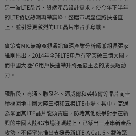
另一波LTE晶片、終端產品設計需求，使今年下半年
的LTE發展熱潮再攀高峰，整體市場產值將扶搖直
上，並引發更激烈的LTE晶片市占爭奪戰。
資策會MIC無線寬頻通訊資深產業分析師兼組長張家
維則指出，2014年全球LTE用戶有望突破三億大關，
而中國大陸4G用戶快速攀升將是最主要的成長驅動
力。
現階段，高通、聯發科、邁威爾和英特爾等晶片商皆
積極圈地中國大陸三模和五模LTE市場。其中，高通
為鞏固其LTE晶片龍頭寶座，防堵其他競爭對手在新
興的中國大陸4G市場迎頭趕上，已祭出一連串新產品
攻勢，不僅率先推出支援最新LTE-A Cat. 6、載波聚