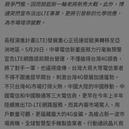
競爭門檻，因而掀起新一輪老將新秀大戰。此外，博
通突然宣布淡出LTE事業，更將引發新的化學效應，
為市場增添變數。
長程演進計畫(LTE)發展重心正迅速從歐美轉移至亞
洲地區。5月29日，中華電信新董座蔡力行毫無預警
宣告LTE網路提前開台營運，不僅搶得台灣4G頭香，
將了對手一軍，也逼得遠傳、台灣大哥大等電信業者
不得不跟進提早開台，刺激台灣4G發展加速蓬勃。
不只台灣4G市場打得火熱，中國大陸的中國移動、中
國電信和中國聯通等三大電信商，更早在今年上半年
陸續推出TD-LTE網路服務，而其內需市場驚人、用
戶數量可觀，更蘊藏龐大的4G金礦。為搶占新一波市
場商機，全球智慧型手機製造業者、行動通訊晶片商