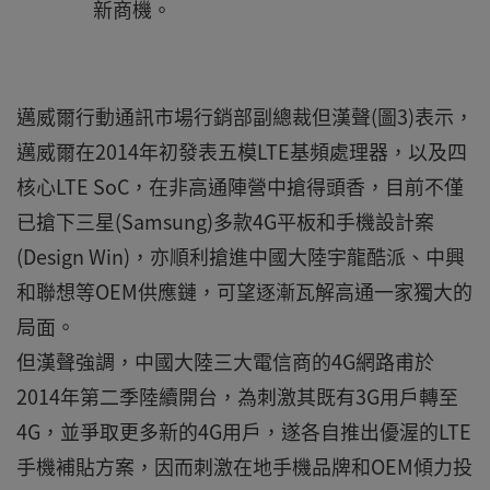
新商機。
邁威爾行動通訊市場行銷部副總裁但漢聲(圖3)表示，
邁威爾在2014年初發表五模LTE基頻處理器，以及四
核心LTE SoC，在非高通陣營中搶得頭香，目前不僅
已搶下三星(Samsung)多款4G平板和手機設計案
(Design Win)，亦順利搶進中國大陸宇龍酷派、中興
和聯想等OEM供應鏈，可望逐漸瓦解高通一家獨大的
局面。
但漢聲強調，中國大陸三大電信商的4G網路甫於
2014年第二季陸續開台，為刺激其既有3G用戶轉至
4G，並爭取更多新的4G用戶，遂各自推出優渥的LTE
手機補貼方案，因而刺激在地手機品牌和OEM傾力投