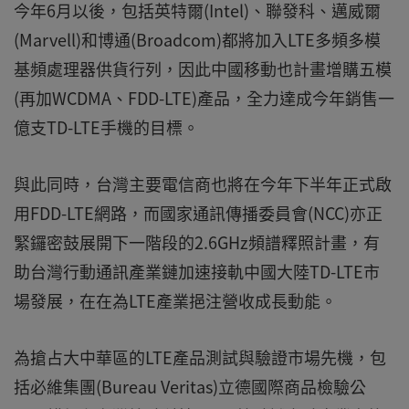
今年6月以後，包括英特爾(Intel)、聯發科、邁威爾
(Marvell)和博通(Broadcom)都將加入LTE多頻多模
基頻處理器供貨行列，因此中國移動也計畫增購五模
(再加WCDMA、FDD-LTE)產品，全力達成今年銷售一
億支TD-LTE手機的目標。
與此同時，台灣主要電信商也將在今年下半年正式啟
用FDD-LTE網路，而國家通訊傳播委員會(NCC)亦正
緊鑼密鼓展開下一階段的2.6GHz頻譜釋照計畫，有
助台灣行動通訊產業鏈加速接軌中國大陸TD-LTE市
場發展，在在為LTE產業挹注營收成長動能。
為搶占大中華區的LTE產品測試與驗證市場先機，包
括必維集團(Bureau Veritas)立德國際商品檢驗公