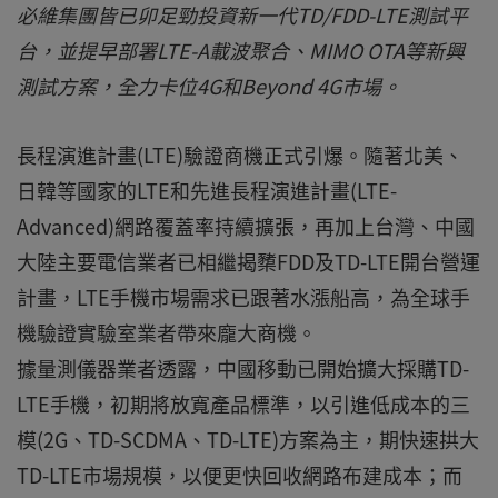
必維集團皆已卯足勁投資新一代TD/FDD-LTE測試平
台，並提早部署LTE-A載波聚合、MIMO OTA等新興
測試方案，全力卡位4G和Beyond 4G市場。
長程演進計畫(LTE)驗證商機正式引爆。隨著北美、
日韓等國家的LTE和先進長程演進計畫(LTE-
Advanced)網路覆蓋率持續擴張，再加上台灣、中國
大陸主要電信業者已相繼揭櫫FDD及TD-LTE開台營運
計畫，LTE手機市場需求已跟著水漲船高，為全球手
機驗證實驗室業者帶來龐大商機。
據量測儀器業者透露，中國移動已開始擴大採購TD-
LTE手機，初期將放寬產品標準，以引進低成本的三
模(2G、TD-SCDMA、TD-LTE)方案為主，期快速拱大
TD-LTE市場規模，以便更快回收網路布建成本；而