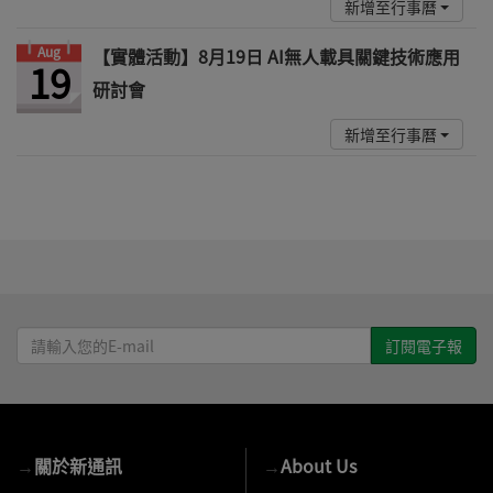
新增至行事曆
Aug
【實體活動】8月19日 AI無人載具關鍵技術應用
19
研討會
新增至行事曆
請
輸
入
您
的
→
關於新通訊
→
About Us
E-