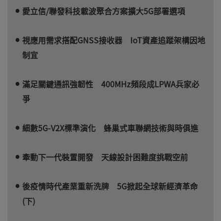
愛立信/聯發科技載波聚合方案擴大5G部署選項
視應用需求搭配GNSS接收器 IoT資產追蹤架構因地
制宜
滿足關鍵通訊強韌性 400MHz頻段成LPWA兵家必
爭
細數5G-V2X標準演化 蜂巢式車聯網技術與時俱進
牽動下一代裝置開發 天線設計困難度挑戰空前
後疫情時代產業重新洗牌 5G掀起全球新經濟革命
(下)