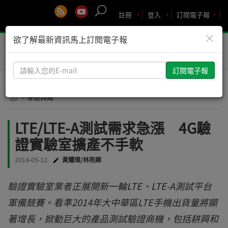
註冊
登入
訂閱電子報
×
欲了解最新資訊馬上訂閱電子報
Toggle
naviga
請
輸
入
> 專題典藏
您
的
LTE/LTE-A測試需求急漲 4G驗
E-
證實驗室擴產不手軟
mail
2014-05-12
黃耀瑋/林苑卿
驗證實驗室業者正展開新一輪LTE、LTE-A測試平台
軍備競賽。看準2014年大中華區LTE手機出貨量將顯
著增長，掀動巨大的產品測試驗證商機，包括耕興和