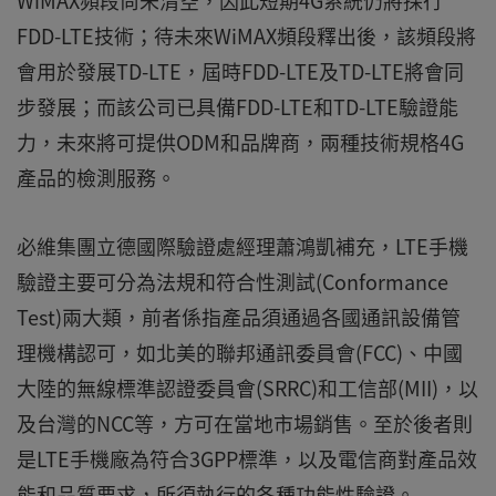
WiMAX頻段尚未清空，因此短期4G系統仍將採行
FDD-LTE技術；待未來WiMAX頻段釋出後，該頻段將
會用於發展TD-LTE，屆時FDD-LTE及TD-LTE將會同
步發展；而該公司已具備FDD-LTE和TD-LTE驗證能
力，未來將可提供ODM和品牌商，兩種技術規格4G
產品的檢測服務。
必維集團立德國際驗證處經理蕭鴻凱補充，LTE手機
驗證主要可分為法規和符合性測試(Conformance
Test)兩大類，前者係指產品須通過各國通訊設備管
理機構認可，如北美的聯邦通訊委員會(FCC)、中國
大陸的無線標準認證委員會(SRRC)和工信部(MII)，以
及台灣的NCC等，方可在當地市場銷售。至於後者則
是LTE手機廠為符合3GPP標準，以及電信商對產品效
能和品質要求，所須執行的各種功能性驗證。