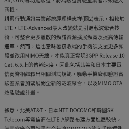
Air, OTA)等功能驗證，將為驗證實驗室業者帶來龐大
商機。
耕興行動通訊事業部總經理楊志祥(圖2)表示，相較於
LTE，LTE-Advanced最大改變就是引進載波聚合技
術，可整合更多離散的頻譜資源擴展頻寬及提高傳輸
速率，然而，這也意味著接收端的手機須支援更多頻
段並改用MIMO天線，才能真正實現3GPP Release 10
Cat. 6以上的傳輸速度，因此包括北美和日本主要電
信商皆相繼釋出相關測試規範，驅動手機廠和驗證實
驗室業者加緊展開全新的載波聚合，以及MIMO OTA
效能驗證計畫。
據悉，北美AT&T、日本NTT DOCOMO和韓國SK
Telecom等電信商在LTE-A網路布建方面進展較快，
前兩家廠商更計畫在今年將MIMO OTA納入手機標準