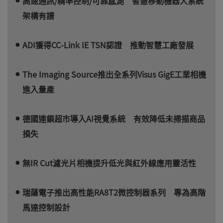
高速通訊/精準控制/可靠感測 智慧移動機器人系統
架構有譜
ADI獲得CC-Link IE TSN認證 推動智慧工廠發展
The Imaging Source推出全系列Visus GigE工業相機
進入量產
德國連鎖超市導入AI視覺系統 有效降低未掃描商品
損失
無IR Cut濾光片相機提升低光與紅外線應用靈活性
瑞薩電子推出高性能RA8T2微控制器系列 專為高階
馬達控制設計