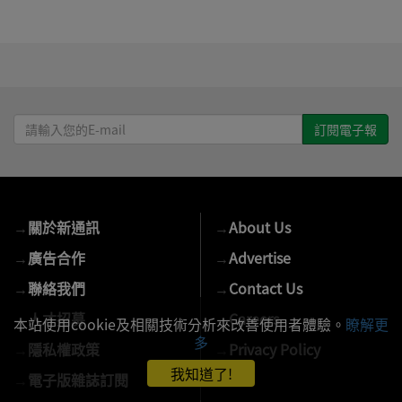
請
輸
入
您
的
→
關於新通訊
→
About Us
E-
mail
→
廣告合作
→
Advertise
→
聯絡我們
→
Contact Us
→
人才招募
→
Careers
本站使用cookie及相關技術分析來改善使用者體驗。
瞭解更
多
→
隱私權政策
→
Privacy Policy
我知道了!
→
電子版雜誌訂閱