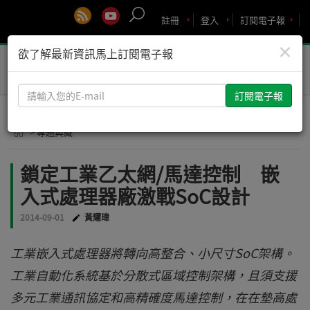
註冊
登入
訂閱電子報
×
欲了解最新資訊馬上訂閱電子報
Toggle
naviga
請
輸
入
> 專題典藏
您
的
鎖定工業乙太網/馬達控制 嵌
E-
入式處理器廠激戰SoC設計
mail
2014-09-01
黃耀瑋
工業嵌入式處理器將轉向高整合、小尺寸SoC架構。
工業自動化系統基於分散式區域控制架構，且須支援
多元工業通訊協定和高精確度馬達控制，在在墊高處