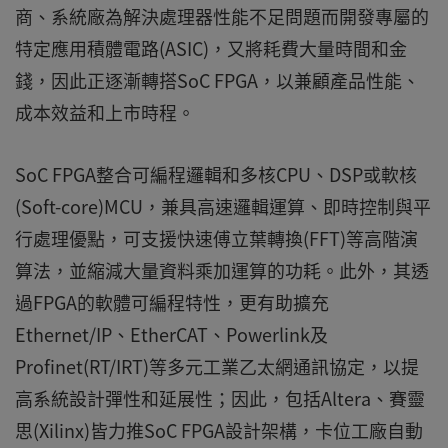
商、系統廠為解決處理器性能不足問題而開發專屬的
特定應用積體電路(ASIC)，又將耗費大量時間和金
錢，因此正逐漸轉搭SoC FPGA，以兼顧產品性能、
成本效益和上市時程。
SoC FPGA整合可編程邏輯和多核CPU、DSP或軟核
(Soft-core)MCU，兼具高速邏輯運算、即時控制與平
行處理優點，可支援快速傅立葉轉換(FFT)等高階演
算法，並縮減大量資料乘加運算的功耗。此外，其透
過FPGA的軟體可編程特性，更有助擴充
Ethernet/IP、EtherCAT、Powerlink及
Profinet(RT/IRT)等多元工業乙太網通訊協定，以提
高系統設計彈性和延展性；因此，包括Altera、賽靈
思(Xilinx)皆力推SoC FPGA設計架構，卡位工廠自動