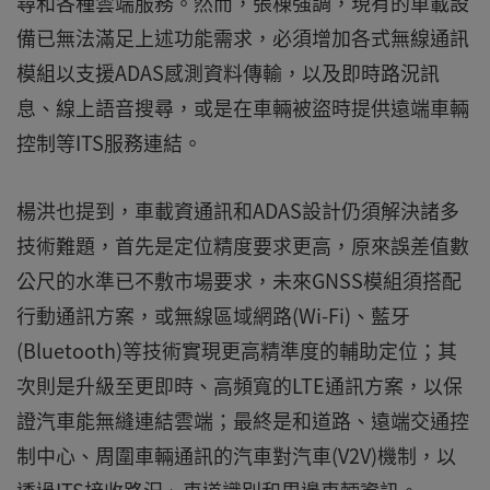
尋和各種雲端服務。然而，張棟強調，現有的車載設
備已無法滿足上述功能需求，必須增加各式無線通訊
模組以支援ADAS感測資料傳輸，以及即時路況訊
息、線上語音搜尋，或是在車輛被盜時提供遠端車輛
控制等ITS服務連結。
楊洪也提到，車載資通訊和ADAS設計仍須解決諸多
技術難題，首先是定位精度要求更高，原來誤差值數
公尺的水準已不敷市場要求，未來GNSS模組須搭配
行動通訊方案，或無線區域網路(Wi-Fi)、藍牙
(Bluetooth)等技術實現更高精準度的輔助定位；其
次則是升級至更即時、高頻寬的LTE通訊方案，以保
證汽車能無縫連結雲端；最終是和道路、遠端交通控
制中心、周圍車輛通訊的汽車對汽車(V2V)機制，以