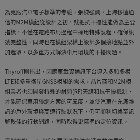
為克服汽車電子標準的考驗，張棟強調，上海移遠通
信的M2M模組從設計之初，就把抗干擾性能做為主要
指標，不僅在電路布局過程中採用特殊製程，確保訊
號完整性，同時也在模組架構上設計多個接地點並外
加遮罩，以多重方式解決車用環境的干擾問題。
Thyroff則指出，因應車載資通訊平台導入多頻多模
LTE和多重衛星GNSS模組的需求，晶片商和M2M模
組業者也須開發特殊的射頻(RF)天線和抗干擾機制，
才能確保車用聯網方案的可靠度，並使汽車在充滿雜
訊的戶外環境與高速行駛狀況下，仍可順利切換至訊
號較佳的行動網路，同時取得更精準的定位資訊。