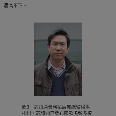
居高不下。
圖3 芯訊通業務拓展部總監楊洪
指出，芯訊通已發布兩款多頻多模