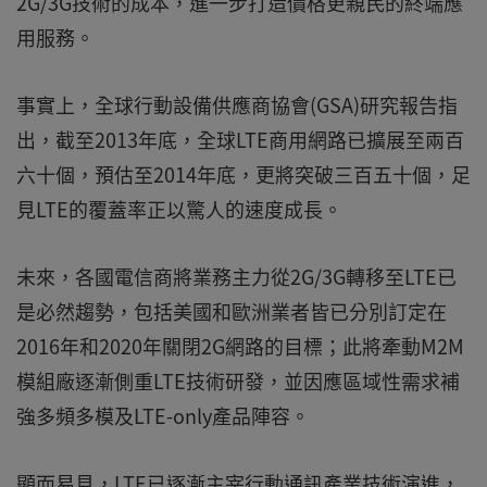
2G/3G技術的成本，進一步打造價格更親民的終端應
用服務。
事實上，全球行動設備供應商協會(GSA)研究報告指
出，截至2013年底，全球LTE商用網路已擴展至兩百
六十個，預估至2014年底，更將突破三百五十個，足
見LTE的覆蓋率正以驚人的速度成長。
未來，各國電信商將業務主力從2G/3G轉移至LTE已
是必然趨勢，包括美國和歐洲業者皆已分別訂定在
2016年和2020年關閉2G網路的目標；此將牽動M2M
模組廠逐漸側重LTE技術研發，並因應區域性需求補
強多頻多模及LTE-only產品陣容。
顯而易見，LTE已逐漸主宰行動通訊產業技術演進，