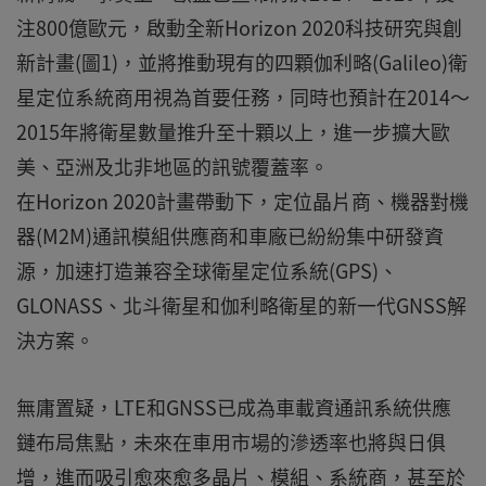
注800億歐元，啟動全新Horizon 2020科技研究與創
新計畫(圖1)，並將推動現有的四顆伽利略(Galileo)衛
星定位系統商用視為首要任務，同時也預計在2014～
2015年將衛星數量推升至十顆以上，進一步擴大歐
美、亞洲及北非地區的訊號覆蓋率。
在Horizon 2020計畫帶動下，定位晶片商、機器對機
器(M2M)通訊模組供應商和車廠已紛紛集中研發資
源，加速打造兼容全球衛星定位系統(GPS)、
GLONASS、北斗衛星和伽利略衛星的新一代GNSS解
決方案。
無庸置疑，LTE和GNSS已成為車載資通訊系統供應
鏈布局焦點，未來在車用市場的滲透率也將與日俱
增，進而吸引愈來愈多晶片、模組、系統商，甚至於