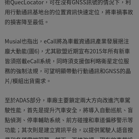
術QuecLocator，可在沒有GNSS訊號的情況下，利
用行動通訊基地台的位置資訊快速定位，將車禍事故
的損害降至最低。
Musial也指出，eCall將為車載資通訊產業發展挹注
龐大動能(圖6)，尤其歐盟近期宣布2015年所有新車
皆須搭載eCall系統，同時須支援伽利略衛星定位服
務的強制法規，可望明顯帶動行動通訊和GNSS的晶
片/模組出貨需求。
至於ADAS部分，車廠主要鎖定兩大方向改進汽車駕
駛性能，首先是提升汽車安全，將導入自動巡航、盲
點偵測、停車輔助系統、前方碰撞和車道偏移警示等
功能；其次則是建立資訊平台，以提供駕駛人語音搜