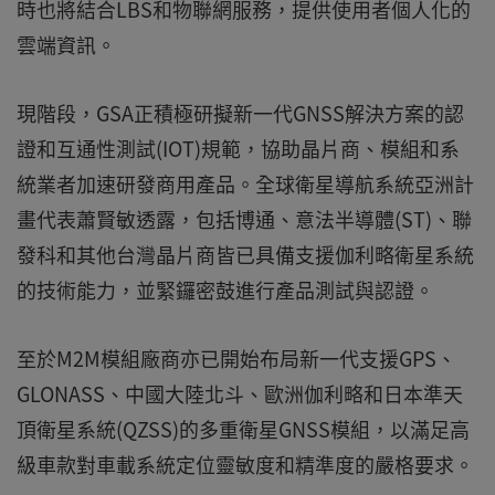
時也將結合LBS和物聯網服務，提供使用者個人化的
雲端資訊。
現階段，GSA正積極研擬新一代GNSS解決方案的認
證和互通性測試(IOT)規範，協助晶片商、模組和系
統業者加速研發商用產品。全球衛星導航系統亞洲計
畫代表蕭賢敏透露，包括博通、意法半導體(ST)、聯
發科和其他台灣晶片商皆已具備支援伽利略衛星系統
的技術能力，並緊鑼密鼓進行產品測試與認證。
至於M2M模組廠商亦已開始布局新一代支援GPS、
GLONASS、中國大陸北斗、歐洲伽利略和日本準天
頂衛星系統(QZSS)的多重衛星GNSS模組，以滿足高
級車款對車載系統定位靈敏度和精準度的嚴格要求。