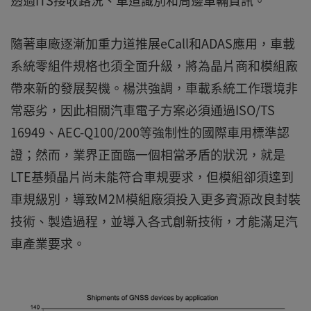
透過ITS接收路況、車道識別和周邊車輛資訊。
隨著車廠逐漸加重力道推展eCall和ADAS應用，車載
系統零組件規格也須全面升級，將為晶片商和模組廠
帶來新的發展契機。楊洪強調，車載系統工作環境非
常惡劣，因此相關汽車電子方案必須通過ISO/TS
16949、AEC-Q100/200等強制性的國際車用標準認
證；然而，業界正面臨一個相當矛盾的狀況，就是
LTE基頻晶片尚未能符合車規要求，但模組卻須達到
車規級別，導致M2M模組廠須投入更多資源改良封裝
技術、製造過程，並導入各式創新技術，才能滿足汽
車產業要求。