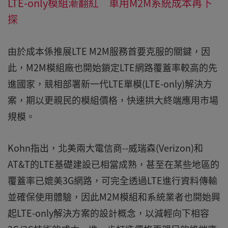
LTE-only模組漸翻紅 車用M2M系統成本再下
探
由於成本係推展LTE M2M服務首要克服的關鍵，因
此，M2M模組廠也開始鎖定LTE網路覆蓋率較高的先
進國家，競相部署新一代LTE單模(LTE-only)解決方
案，期以更親民的模組價格，快速拱大終端應用市場
規模。
Kohn指出，北美兩大電信商--威瑞森(Verizon)和
AT&T的LTE基礎建設已相當成熟，甚至在某些地區的
覆蓋率已媲美3G網路，可完全透過LTE進行資料傳輸
並確保使用體驗，因此M2M模組和系統業者也開始興
起LTE-only解決方案的設計概念，以減輕向下相容