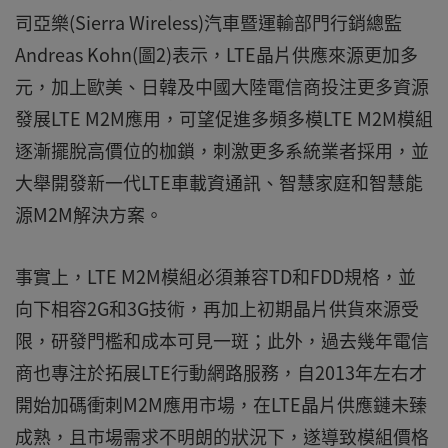
司亞樂(Sierra Wireless)汽車暨運輸部門行銷總監
Andreas Kohn(圖2)表示，LTE晶片供應來源更加多
元，加上歐美、日韓及中國大陸電信商投注更多資源
發展LTE M2M應用，可望促進多頻多模LTE M2M模組
逐漸擺脫高價位的枷鎖，刺激更多系統業者採用，並
大舉開發新一代LTE車載資通訊、智慧家庭和智慧能
源M2M解決方案。
事實上，LTE M2M模組必須兼容TD和FDD規格，並
向下相容2G和3G技術，再加上初期晶片供貨來源受
限，研發門檻和成本可見一斑；此外，過去幾年電信
商也專注於拓展LTE行動網路服務，自2013年左右才
開始加碼衝刺M2M應用市場，在LTE晶片供應鏈未臻
成熟，且市場需求不明朗的狀況下，遂導致模組價格