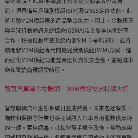
舉例來說，eCall系統要正確發送交通事故位置資
訊，須具備用戶識別模組(SIM)及GNSS定位功能，此
將考驗M2M模組廠的產品整合能力。因此，金雅拓正
與全球行動通訊系統協會(GSMA)及主要電信營運商
合作，積極推動車載系統內嵌SIM卡標準成形，並持
續開發M2M模組專用的機器識別模組(MIM)方案，進
而強化M2M模組功能整合度與資訊安全性，並縮減車
廠和電信商預認證時程。
智慧汽車結合物聯網 M2M模組需求持續火紅
智慧聯網汽車生態系統日益成熟後，未來包括餐飲、
購物和保險等行業也將逐漸融入汽車應用服務供應鏈
的一環。張棟認為，就和智慧手機普及後，帶動應用
程式開發熱潮一樣，各類車載應用程式也將伴隨車聯