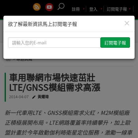
註冊
登入
訂閱電子報
×
欲了解最新資訊馬上訂閱電子報
Toggle
naviga
請
輸
入
> 專題典藏
您
的
車用聯網市場快速茁壯
E-
LTE/GNSS模組需求高漲
mail
2014-04-07
黃耀瑋
新一代車用LTE、GNSS模組需求火紅，M2M模組廠
正積極展開布局。LTE網路覆蓋率持續攀升，加上歐
盟計畫於今年啟動伽利略衛星定位服務，激勵一線車