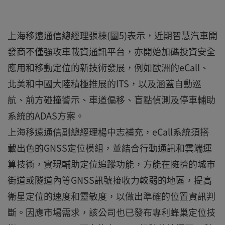
上海移遠通信總經理張棟(圖5)表示，近期智慧汽車開
發商不僅強攻車載資通訊平台，亦開始加碼投資安全
應用和移動定位的新技術發展，例如歐洲的eCall、
北美和中國大陸積極推展的ITS，以及涵蓋自動巡
航、前方碰撞警示、車道偏移、盲點偵測及停車輔助
系統的ADAS方案。
上海移遠通信副總經理楊中志補充，eCall系統須搭
載出色的GNSS定位模組，並結合行動通訊和雲端運
算技術，實現輔助定位追蹤功能，方能在擁擠的城市
街道或隧道內等GNSS訊號接收力較弱的地區，提高
衛星定位的速度和靈敏度，以做出準確的位置資訊判
斷。因應市場需求，該公司也已發布專利蜂巢定位技