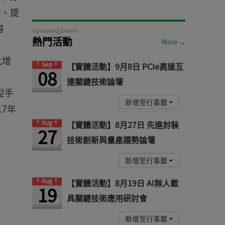
性、提
容
Upcoming Events
熱門活動
More →
比增
Sep
【實體活動】9月8日 PCIe高速互
08
連關鍵技術論壇
型手
新增至行事曆
17年
Aug
【實體活動】8月27日 先進封裝
27
技術創新與量產趨勢論壇
新增至行事曆
Aug
【實體活動】8月19日 AI無人載
19
具關鍵技術應用研討會
新增至行事曆