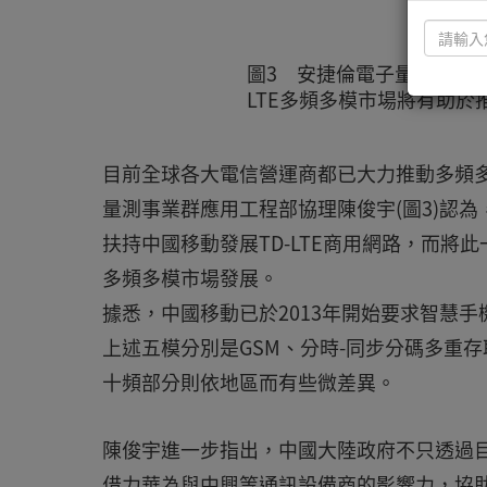
圖3 安捷倫電子量測事業
LTE多頻多模市場將有助於推
目前全球各大電信營運商都已大力推動多頻多模
量測事業群應用工程部協理陳俊宇(圖3)認
扶持中國移動發展TD-LTE商用網路，而
多頻多模市場發展。
據悉，中國移動已於2013年開始要求智慧
上述五模分別是GSM、分時-同步分碼多重存取(TD
十頻部分則依地區而有些微差異。
陳俊宇進一步指出，中國大陸政府不只透過目前
借力華為與中興等通訊設備商的影響力，協助