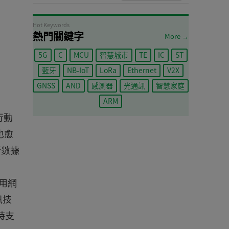
Hot Keywords
熱門關鍵字
More →
5G
C
MCU
智慧城市
TE
IC
ST
藍牙
NB-IoT
LoRa
Ethernet
V2X
GNSS
AND
感測器
光通訊
智慧家庭
ARM
行動
也愈
行數據
用網
訊技
時支