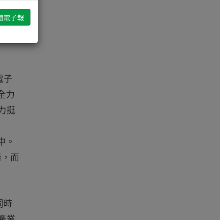
電子
全力
力挺
中。
術，而
同時
產業