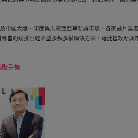
擴及中國大陸、印度與馬來西亞等新興市場，各家晶片業
l)與聯發科等皆紛紛推出經濟型多頻多模解決方案，藉此搶攻新興
低階手機