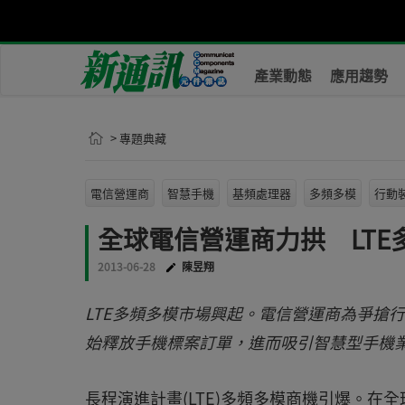
產業動態
應用趨勢
> 專題典藏
電信營運商
智慧手機
基頻處理器
多頻多模
行動
全球電信營運商力拱 LTE
2013-06-28
陳昱翔
LTE多頻多模市場興起。電信營運商為爭搶
始釋放手機標案訂單，進而吸引智慧型手機
長程演進計畫(LTE)多頻多模商機引爆。在