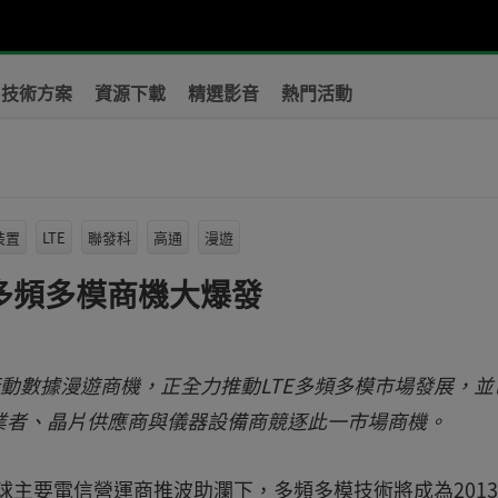
技術方案
資源下載
精選影音
熱門活動
裝置
LTE
聯發科
高通
漫遊
多頻多模商機大爆發
行動數據漫遊商機，正全力推動LTE多頻多模市場發展，並
業者、晶片供應商與儀器設備商競逐此一市場商機。
全球主要電信營運商推波助瀾下，多頻多模技術將成為201