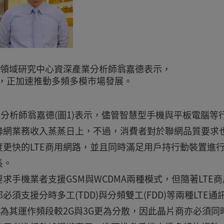
新興領域研究中心資深產業分析師翁嘉德表示，
，正加速推動多頻多模市場發展。
分析師翁嘉德(圖1)表示，儘管智慧型手機與平板電腦等
聯網業務收入蒸蒸日上，不過，消費者對於聯網品質要求
更快的LTE商用網路，並且同時滿足用戶持行動裝置進
長。
手機業者支援GSM與WCDMA兩種模式，但隨著LTE商
支援分時多工(TDD)與分頻雙工(FDD)等兩種LTE通
因為其運作頻段較2G與3G更為分散，因此晶片商亦必須同