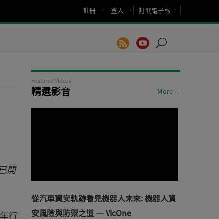
註冊
登入
訂閱電子報
Featured Videos
精選影音
More →
已開
從汽車資安軌跡看見機器人未來: 機器人資
安風險與防禦之道 — VicOne
3年行