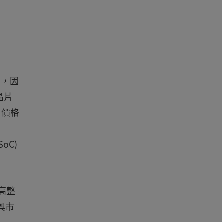
宗，因
晶片
片價格
oC)
高整
興市