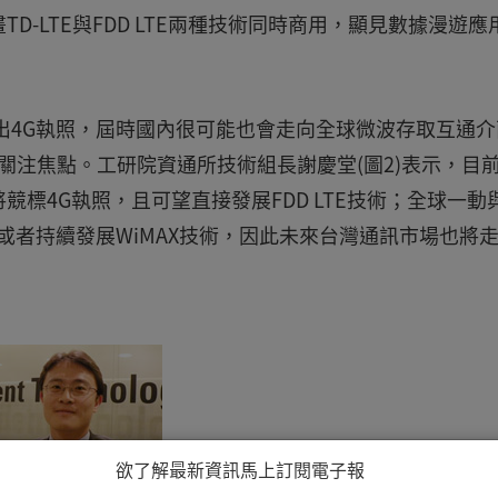
-LTE與FDD LTE兩種技術同時商用，顯見數據漫遊應
釋出4G執照，屆時國內很可能也會走向全球微波存取互通介
業界關注焦點。工研院資通所技術組長謝慶堂(圖2)表示，目
標4G執照，且可望直接發展FDD LTE技術；全球一動
術，或者持續發展WiMAX技術，因此未來台灣通訊市場也將
欲了解最新資訊馬上訂閱電子報