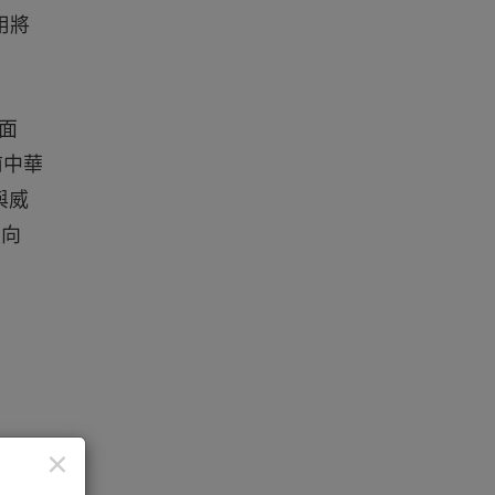
用將
面
前中華
與威
走向
×