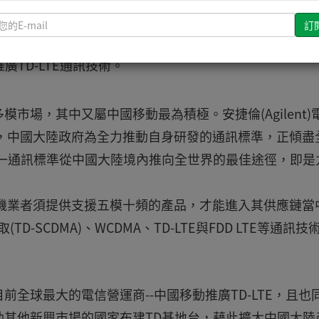
請
輸
群應用工程部協理陳俊宇認為，中國移動發展
入
廣TD-LTE通訊技術。
您
的
E-
市場，其中又屬中國移動最為積極。安捷倫(Agilent)
mail
為，中國大陸政府為全力推動自身研發的通訊標準，正傾盡
將此一通訊標準從中國大陸境內推向全世界的最佳途徑，即是
手機業者須提供支援五模十頻的產品，才能進入其供應鏈當
-SCDMA)、WCDMA、TD-LTE與FDD LTE等通訊技
全球最大的電信營運商--中國移動推廣TD-LTE，且也
其他新興市場的國家布建TD基地台，藉此擴大中國大陸