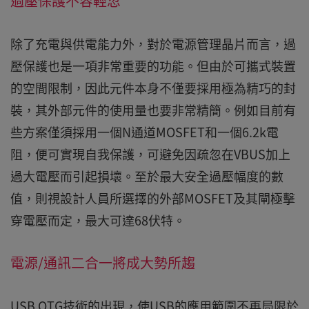
過壓保護不容輕忽
除了充電與供電能力外，對於電源管理晶片而言，過
壓保護也是一項非常重要的功能。但由於可攜式裝置
的空間限制，因此元件本身不僅要採用極為精巧的封
裝，其外部元件的使用量也要非常精簡。例如目前有
些方案僅須採用一個N通道MOSFET和一個6.2k電
阻，便可實現自我保護，可避免因疏忽在VBUS加上
過大電壓而引起損壞。至於最大安全過壓幅度的數
值，則視設計人員所選擇的外部MOSFET及其閘極擊
穿電壓而定，最大可達68伏特。
電源/通訊二合一將成大勢所趨
USB OTG技術的出現，使USB的應用範圍不再局限於