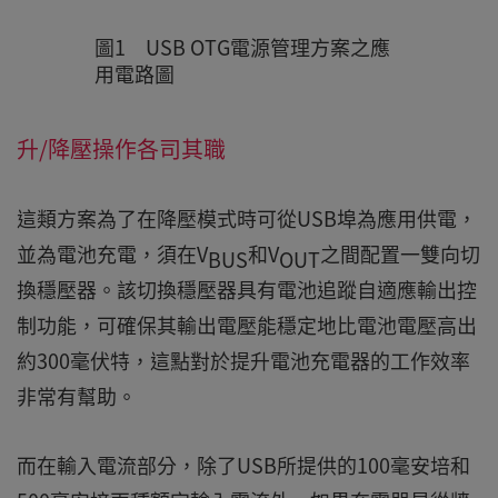
圖1 USB OTG電源管理方案之應
用電路圖
升/降壓操作各司其職
這類方案為了在降壓模式時可從USB埠為應用供電，
並為電池充電，須在V
和V
之間配置一雙向切
BUS
OUT
換穩壓器。該切換穩壓器具有電池追蹤自適應輸出控
制功能，可確保其輸出電壓能穩定地比電池電壓高出
約300毫伏特，這點對於提升電池充電器的工作效率
非常有幫助。
而在輸入電流部分，除了USB所提供的100毫安培和