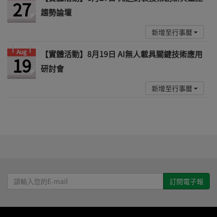
27
趨勢論壇
新增至行事曆
Aug
【實體活動】8月19日 AI無人載具關鍵技術應用
19
研討會
新增至行事曆
請
輸
入
您