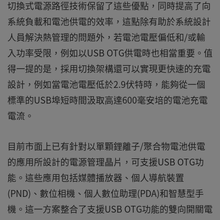
切換式電源路徑技術保留了這些優點，同時提高了向
系統負載和電池供電的效率，這點除有助於系統設計
人員解決熱管理的問題外，若電池電壓偏低和/或輸
入功率受限，例如以USB OTG供電時也相當重要。值
得一提的是，採用切換架構還可以實現更快速的充電
設計，例如當電池電壓低於2.9伏特時，能夠從一個
標準的USB埠短時間汲取高達600毫安培的電池充電
電流。
目前市面上已有針對以單顆鋰離子/聚合物電池供電
的應用所設計的電源管理晶片，可支援USB OTG功
能。這些應用包括媒體播放器、個人導航裝置
(PND)、數位相機、個人數位助理(PDA)和智慧型手
機。這一方案整合了支援USB OTG功能的雙向開關電