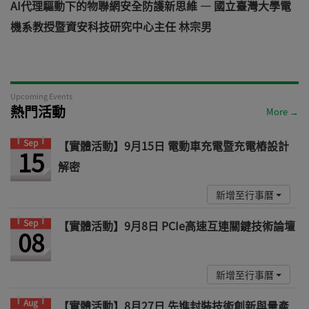
AI代理驅動下的物聯網安全防護新思維 — 國立臺灣大學電
機系教授暨資安科技研究中心主任 林宗男
道
Upcoming Events
熱門活動
More →
Sep
【實體活動】9月15日 電動車充電暨充電樁設計
15
解密
新增至行事曆
Sep
【實體活動】9月8日 PCIe高速互連關鍵技術論壇
08
新增至行事曆
Aug
【實體活動】8月27日 先進封裝技術創新與量產