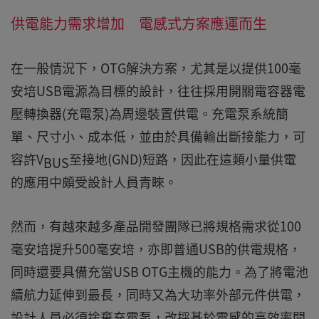
供電能力需求增加 電感式方案應運而生
在一般情況下，OTG解決方案，尤其是以提供100毫
安培USB電源為目標的設計，往往採用開關電容器電
壓轉換器(充電泵)為周邊裝置供電。充電泵系統簡
單、尺寸小、成本低，並由於具備輸出斷接能力，可
容許V
至接地(GND)短路，因此在這類小量供電
BUS
的應用中頗受設計人員青睞。
然而，有越來越多產品開發團隊已將規格需求從100
毫安培提升500毫安培，亦即普通USB的供電規格，
同時還要具備充當USB OTG主機的能力。為了將電池
續航力延伸到最長，同時又為大功率外部元件供電，
設計人員必須捨棄充電泵，改採基於電感的高效率開