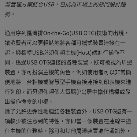
源管理方案結合USB，已成為市場上的熱門設計趨
勢。
通用序列匯流排On-the-Go(USB OTG)技術的出現，
讓消費者可以更輕鬆地將各種可攜式裝置連接在一
起。與標準USB必須仰賴主機(Host)端進行操作不
同，透過USB OTG連接的各種裝置，既可被視為周邊
裝置，亦可扮演主機的角色。例如使用者可以非常簡
便地將一台相機或智慧型手機直接連接到印表機來進
行列印，而毋須仰賴個人電腦(PC)居中擔任橋樑或發
出操作命令的中樞。
除了允許更彈性地連結各種裝置外，USB OTG還有一
項較少被注意到的特性，亦即當一個裝置在連線中擔
任主機的任務時，除可和其他周邊裝置進行通訊外，