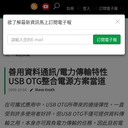
註冊
登入
訂閱電子報
×
欲了解最新資訊馬上訂閱電子報
Toggle
naviga
請
輸
入
> 專題典藏
您
的
善用資料通訊/電力傳輸特性
E-
USB OTG整合電源方案當道
mail
2009-10-04
Steve Knoth
在可攜式應用中，USB OTG所帶來的連接彈性，一直
受到許多使用者好評。但USB OTG不僅可提供資料傳
輸之用，本身亦可肩負電力傳輸的任務，因此目前電