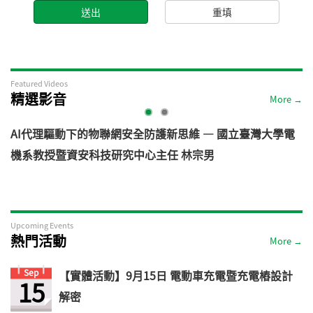
Featured Videos
精選影音
More →
AI代理驅動下的物聯網安全防護新思維 — 國立臺灣大學電
機系教授暨資安科技研究中心主任 林宗男
道
Upcoming Events
熱門活動
More →
Sep
【實體活動】9月15日 電動車充電暨充電樁設計
15
解密