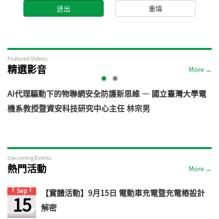
Featured Videos
精選影音
More →
AI代理驅動下的物聯網安全防護新思維 — 國立臺灣大學電
機系教授暨資安科技研究中心主任 林宗男
道
Upcoming Events
熱門活動
More →
Sep
【實體活動】9月15日 電動車充電暨充電樁設計
15
解密