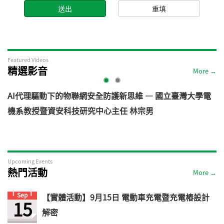
Featured Videos
精選影音
More →
AI代理驅動下的物聯網安全防護新思維 — 國立臺灣大學電
機系教授暨資安科技研究中心主任 林宗男
道
Upcoming Events
熱門活動
More →
Sep
【實體活動】9月15日 電動車充電暨充電樁設計
15
解密