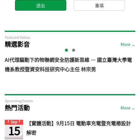
Featured Videos
精選影音
More →
AI代理驅動下的物聯網安全防護新思維 — 國立臺灣大學電
機系教授暨資安科技研究中心主任 林宗男
道
Upcoming Events
熱門活動
More →
Sep
【實體活動】9月15日 電動車充電暨充電樁設計
15
解密