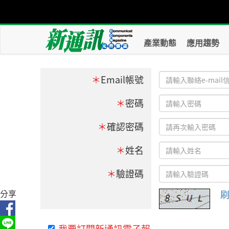
產業動態
應用趨勢
＊
Email帳號
＊
密碼
＊
確認密碼
＊
姓名
＊
驗證碼
分享
我要訂閱新通訊電子報