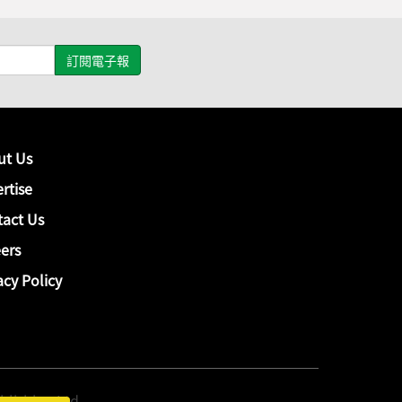
ut Us
rtise
act Us
ers
acy Policy
hing Ltd.