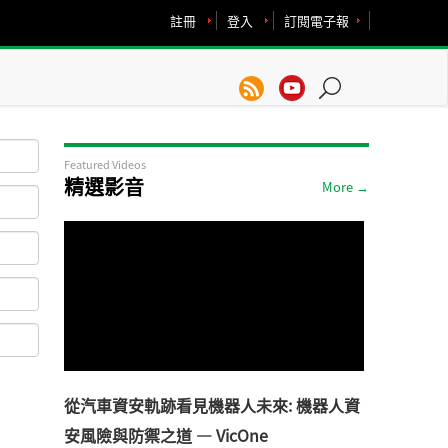
註冊
登入
訂閱電子報
Featured Videos
精選影音
More →
從汽車資安軌跡看見機器人未來: 機器人資
安風險與防禦之道 — VicOne