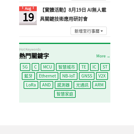
Aug
【實體活動】8月19日 AI無人載
19
具關鍵技術應用研討會
新增至行事曆
Hot Keywords
熱門關鍵字
More →
5G
C
MCU
智慧城市
TE
IC
ST
藍牙
Ethernet
NB-IoT
GNSS
V2X
LoRa
AND
感測器
光通訊
ARM
智慧家庭