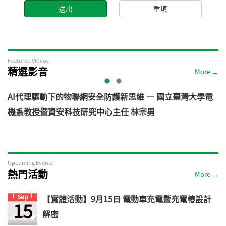
Featured Videos
精選影音
More →
AI代理驅動下的物聯網安全防護新思維 — 國立臺灣大學電
機系教授暨資安科技研究中心主任 林宗男
道
Upcoming Events
熱門活動
More →
Sep
【實體活動】9月15日 電動車充電暨充電樁設計
15
解密