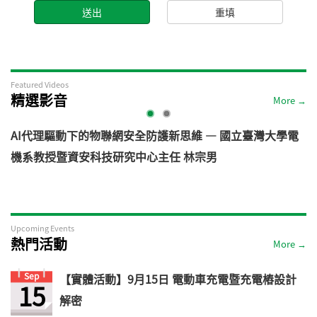
Featured Videos
精選影音
More →
AI代理驅動下的物聯網安全防護新思維 — 國立臺灣大學電
機系教授暨資安科技研究中心主任 林宗男
道
Upcoming Events
熱門活動
More →
Sep
【實體活動】9月15日 電動車充電暨充電樁設計
15
解密