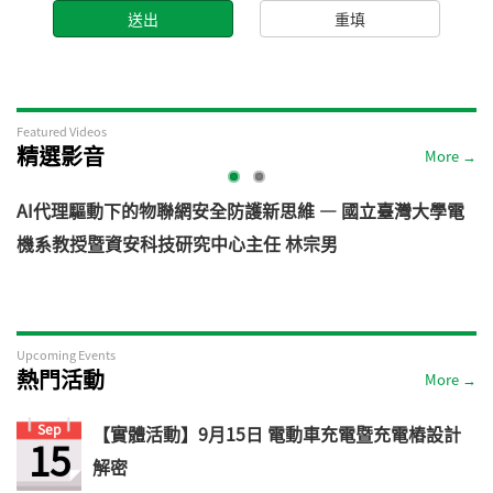
Featured Videos
精選影音
More →
AI代理驅動下的物聯網安全防護新思維 — 國立臺灣大學電
機系教授暨資安科技研究中心主任 林宗男
道
Upcoming Events
熱門活動
More →
Sep
【實體活動】9月15日 電動車充電暨充電樁設計
15
解密