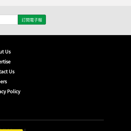
ut Us
rtise
act Us
ers
acy Policy
hing Ltd.