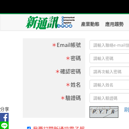
產業動態
應用趨勢
＊
Email帳號
＊
密碼
＊
確認密碼
＊
姓名
＊
驗證碼
分享
我要訂閱新通訊電子報