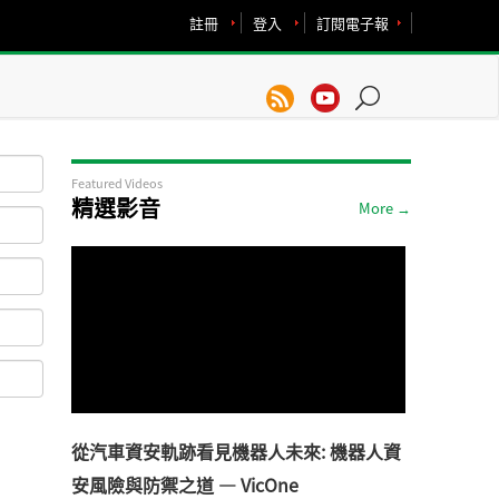
註冊
登入
訂閱電子報
Featured Videos
精選影音
More →
從汽車資安軌跡看見機器人未來: 機器人資
安風險與防禦之道 — VicOne