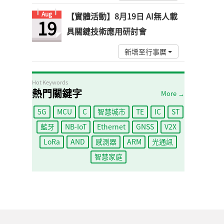
Aug
【實體活動】8月19日 AI無人載
19
具關鍵技術應用研討會
新增至行事曆
Hot Keywords
熱門關鍵字
More →
5G
MCU
C
智慧城市
TE
IC
ST
藍牙
NB-IoT
Ethernet
GNSS
V2X
LoRa
AND
感測器
ARM
光通訊
智慧家庭