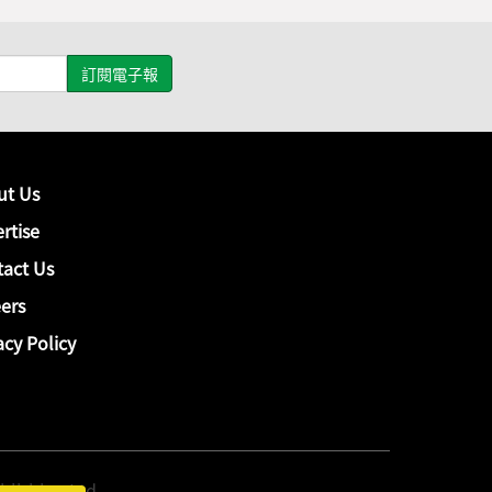
ut Us
rtise
act Us
ers
acy Policy
hing Ltd.