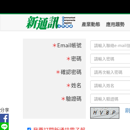
產業動態
應用趨勢
＊
Email帳號
＊
密碼
＊
確認密碼
＊
姓名
＊
驗證碼
分享
我要訂閱新通訊電子報