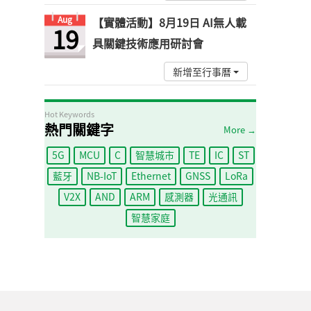
Aug
【實體活動】8月19日 AI無人載
19
具關鍵技術應用研討會
新增至行事曆
Hot Keywords
熱門關鍵字
More →
5G
MCU
C
智慧城市
TE
IC
ST
藍牙
NB-IoT
Ethernet
GNSS
LoRa
V2X
AND
ARM
感測器
光通訊
智慧家庭