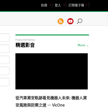
註冊
登入
訂閱電子報
Featured Videos
精選影音
More →
從汽車資安軌跡看見機器人未來: 機器人資
安風險與防禦之道 — VicOne