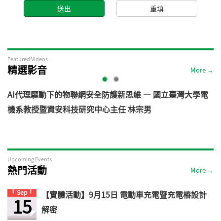
Featured Videos
精選影音
More →
AI代理驅動下的物聯網安全防護新思維 — 國立臺灣大學電
機系教授暨資安科技研究中心主任 林宗男
道
Upcoming Events
熱門活動
More →
Sep
【實體活動】9月15日 電動車充電暨充電樁設計
15
解密