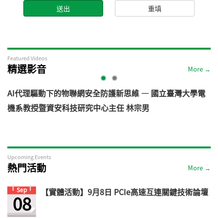
Featured Videos
精選影音
More →
AI代理驅動下的物聯網安全防護新思維 — 國立臺灣大學電
機系教授暨資安科技研究中心主任 林宗男
道
Upcoming Events
熱門活動
More →
Sep
【實體活動】9月8日 PCIe高速互連關鍵技術論壇
08