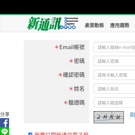
產業動態
應用趨勢
＊
Email帳號
＊
密碼
＊
確認密碼
＊
姓名
＊
驗證碼
分享
我要訂閱新通訊電子報