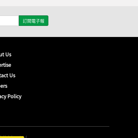
ut Us
rtise
act Us
ers
acy Policy
hing Ltd.