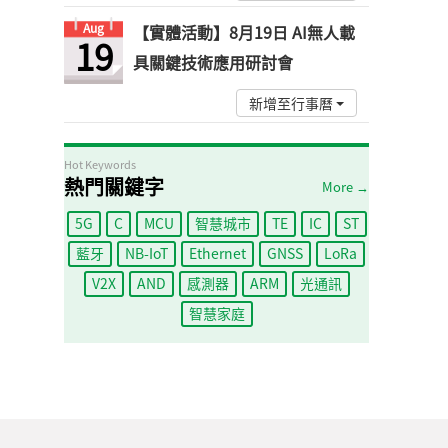
Aug
【實體活動】8月19日 AI無人載
19
具關鍵技術應用研討會
新增至行事曆
Hot Keywords
熱門關鍵字
More →
5G
C
MCU
智慧城市
TE
IC
ST
藍牙
NB-IoT
Ethernet
GNSS
LoRa
V2X
AND
感測器
ARM
光通訊
智慧家庭