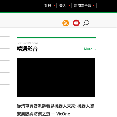
註冊
登入
訂閱電子報
Featured Videos
精選影音
More →
從汽車資安軌跡看見機器人未來: 機器人資
安風險與防禦之道 — VicOne