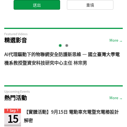
Featured Videos
精選影音
More →
AI代理驅動下的物聯網安全防護新思維 — 國立臺灣大學電
機系教授暨資安科技研究中心主任 林宗男
道
Upcoming Events
熱門活動
More →
Sep
【實體活動】9月15日 電動車充電暨充電樁設計
15
解密