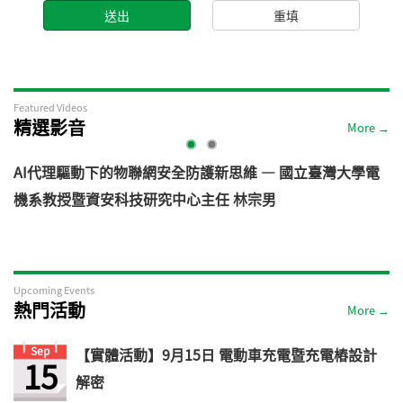
Featured Videos
精選影音
More →
AI代理驅動下的物聯網安全防護新思維 — 國立臺灣大學電
機系教授暨資安科技研究中心主任 林宗男
道
Upcoming Events
熱門活動
More →
Sep
【實體活動】9月15日 電動車充電暨充電樁設計
15
解密