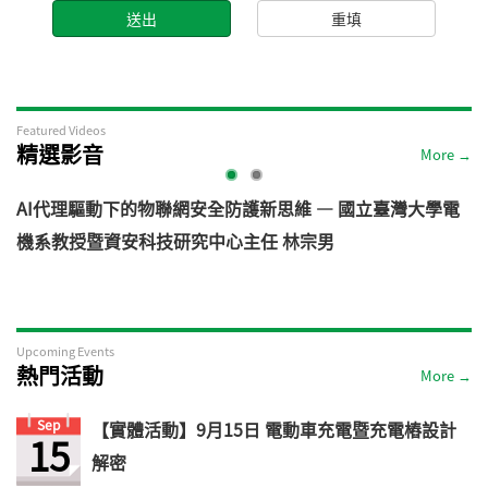
Featured Videos
精選影音
More →
AI代理驅動下的物聯網安全防護新思維 — 國立臺灣大學電
機系教授暨資安科技研究中心主任 林宗男
道
Upcoming Events
熱門活動
More →
Sep
【實體活動】9月15日 電動車充電暨充電樁設計
15
解密