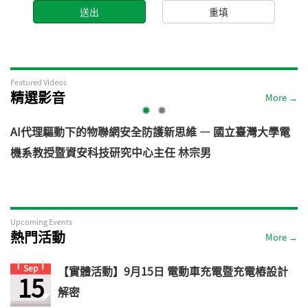
Featured Videos
精選影音
More →
AI代理驅動下的物聯網安全防護新思維 — 國立臺灣大學電
機系教授暨資安科技研究中心主任 林宗男
道
Upcoming Events
熱門活動
More →
Sep
【實體活動】9月15日 電動車充電暨充電樁設計
15
解密