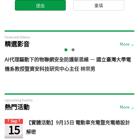
Featured Videos
精選影音
More →
AI代理驅動下的物聯網安全防護新思維 — 國立臺灣大學電
機系教授暨資安科技研究中心主任 林宗男
道
Upcoming Events
熱門活動
More →
Sep
【實體活動】9月15日 電動車充電暨充電樁設計
15
解密