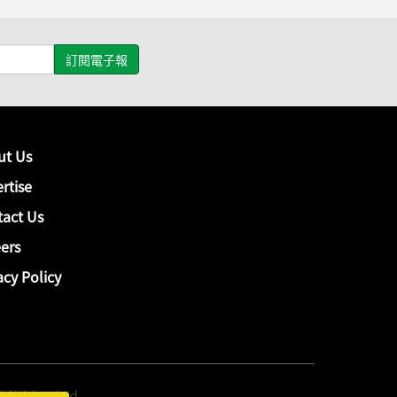
ut Us
rtise
act Us
ers
acy Policy
hing Ltd.