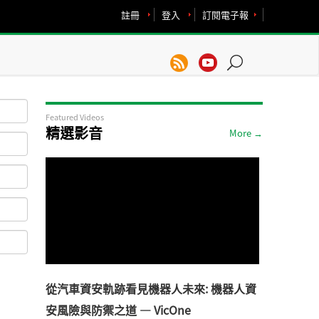
註冊
登入
訂閱電子報
Featured Videos
精選影音
More →
從汽車資安軌跡看見機器人未來: 機器人資
安風險與防禦之道 — VicOne