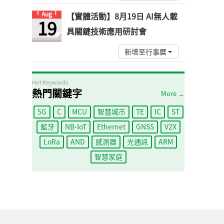
Aug
【實體活動】8月19日 AI無人載
19
具關鍵技術應用研討會
新增至行事曆
Hot Keywords
熱門關鍵字
More →
5G
C
MCU
智慧城市
TE
IC
ST
藍牙
NB-IoT
Ethernet
GNSS
V2X
LoRa
AND
感測器
光通訊
ARM
智慧家庭