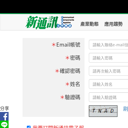
產業動態
應用趨勢
＊
Email帳號
＊
密碼
＊
確認密碼
＊
姓名
＊
驗證碼
分享
我要訂閱新通訊電子報