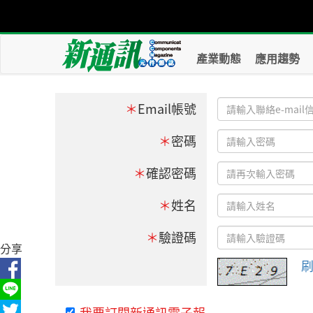
產業動態
應用趨勢
＊
Email帳號
＊
密碼
＊
確認密碼
＊
姓名
＊
驗證碼
分享
我要訂閱新通訊電子報