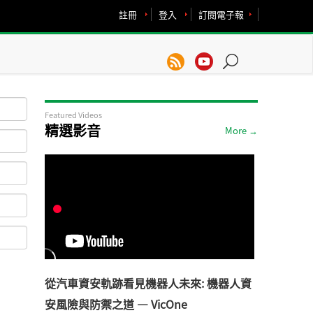
註冊
登入
訂閱電子報
Featured Videos
精選影音
More →
從汽車資安軌跡看見機器人未來: 機器人資
安風險與防禦之道 — VicOne