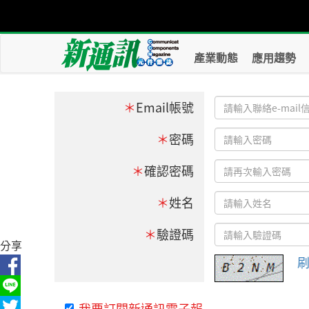
產業動態
應用趨勢
＊
Email帳號
＊
密碼
＊
確認密碼
＊
姓名
＊
驗證碼
分享
我要訂閱新通訊電子報