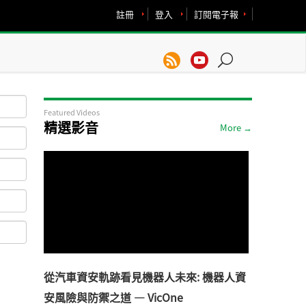
註冊
登入
訂閱電子報
Featured Videos
精選影音
More →
從汽車資安軌跡看見機器人未來: 機器人資
安風險與防禦之道 — VicOne