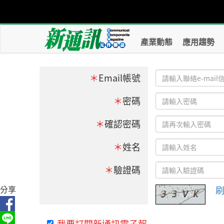
產業動態
應用趨勢
＊
Email帳號
＊
密碼
＊
確認密碼
＊
姓名
＊
驗證碼
分享
我要訂閱新通訊電子報