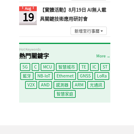
Aug
【實體活動】8月19日 AI無人載
19
具關鍵技術應用研討會
新增至行事曆
Hot Keywords
熱門關鍵字
More →
5G
C
MCU
智慧城市
TE
IC
ST
藍牙
NB-IoT
Ethernet
GNSS
LoRa
V2X
AND
感測器
ARM
光通訊
智慧家庭