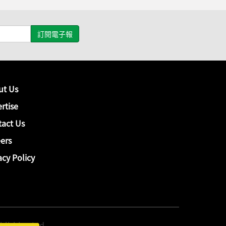
ut Us
rtise
act Us
ers
acy Policy
hing Ltd.