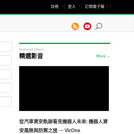
註冊
登入
訂閱電子報
Featured Videos
精選影音
More →
從汽車資安軌跡看見機器人未來: 機器人資
安風險與防禦之道 — VicOne