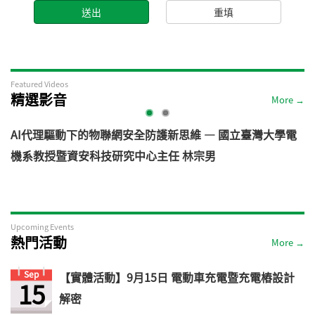
Featured Videos
精選影音
More →
AI代理驅動下的物聯網安全防護新思維 — 國立臺灣大學電
機系教授暨資安科技研究中心主任 林宗男
道
Upcoming Events
熱門活動
More →
Sep
【實體活動】9月15日 電動車充電暨充電樁設計
15
解密