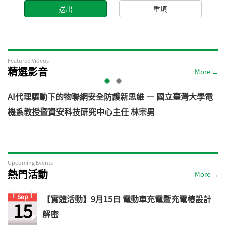
Featured Videos
精選影音
More →
AI代理驅動下的物聯網安全防護新思維 — 國立臺灣大學電
機系教授暨資安科技研究中心主任 林宗男
道
Upcoming Events
熱門活動
More →
Sep
【實體活動】9月15日 電動車充電暨充電樁設計
15
解密