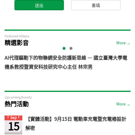
Featured Videos
精選影音
More →
AI代理驅動下的物聯網安全防護新思維 — 國立臺灣大學電
機系教授暨資安科技研究中心主任 林宗男
道
Upcoming Events
熱門活動
More →
Sep
【實體活動】9月15日 電動車充電暨充電樁設計
15
解密