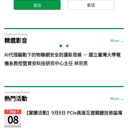
Featured Videos
精選影音
More →
AI代理驅動下的物聯網安全防護新思維 — 國立臺灣大學電
機系教授暨資安科技研究中心主任 林宗男
道
Upcoming Events
熱門活動
More →
Sep
【實體活動】9月8日 PCIe高速互連關鍵技術論壇
08