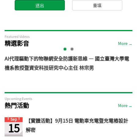
Featured Videos
精選影音
More →
AI代理驅動下的物聯網安全防護新思維 — 國立臺灣大學電
機系教授暨資安科技研究中心主任 林宗男
道
Upcoming Events
熱門活動
More →
Sep
【實體活動】9月15日 電動車充電暨充電樁設計
15
解密