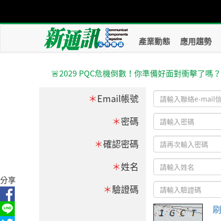
產業動態
應用趨勢
🚨2029 PQC危機倒數！你準備好面對衝擊了嗎
＊
Email帳號
＊
密碼
＊
確認密碼
＊
姓名
分享
＊
驗證碼