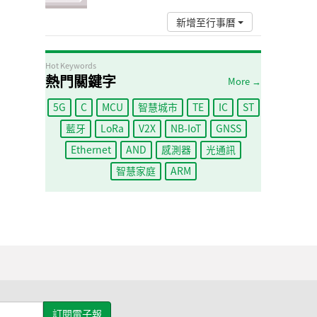
新增至行事曆
Hot Keywords
熱門關鍵字
More →
5G
C
MCU
智慧城市
TE
IC
ST
藍牙
LoRa
V2X
NB-IoT
GNSS
Ethernet
AND
感測器
光通訊
智慧家庭
ARM