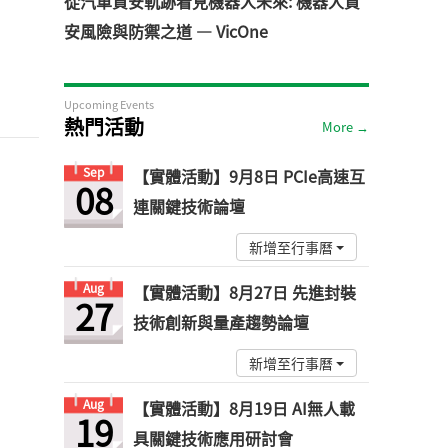
從汽車資安軌跡看見機器人未來: 機器人資
安風險與防禦之道 — VicOne
Upcoming Events
熱門活動
More →
Sep
【實體活動】9月8日 PCIe高速互
08
連關鍵技術論壇
新增至行事曆
Aug
【實體活動】8月27日 先進封裝
27
技術創新與量產趨勢論壇
新增至行事曆
Aug
【實體活動】8月19日 AI無人載
19
具關鍵技術應用研討會