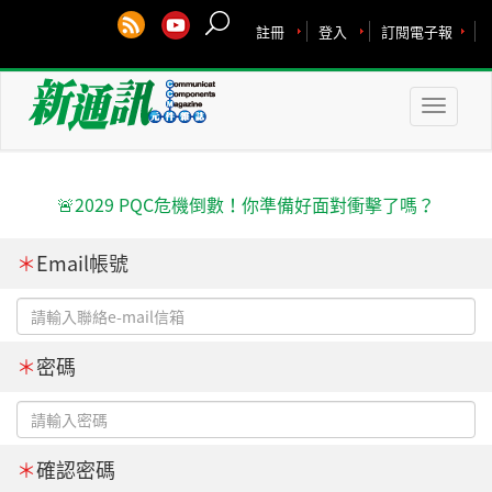
註冊
登入
訂閱電子報
Toggle
naviga
🚨2029 PQC危機倒數！你準備好面對衝擊了嗎？
＊
Email帳號
＊
密碼
＊
確認密碼