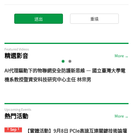
Featured Videos
精選影音
More →
AI代理驅動下的物聯網安全防護新思維 — 國立臺灣大學電
機系教授暨資安科技研究中心主任 林宗男
道
Upcoming Events
熱門活動
More →
Sep
【實體活動】9月8日 PCIe高速互連關鍵技術論壇