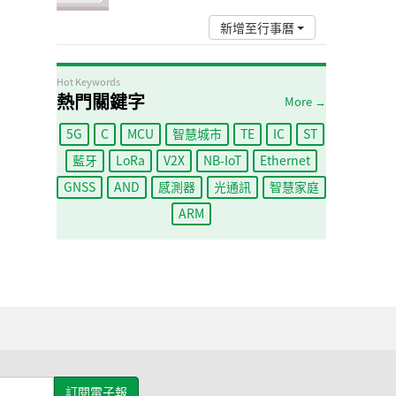
新增至行事曆
Hot Keywords
熱門關鍵字
More →
5G
C
MCU
智慧城市
TE
IC
ST
藍牙
LoRa
V2X
NB-IoT
Ethernet
GNSS
AND
感測器
光通訊
智慧家庭
ARM