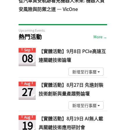
從汽車資安軌跡看見機器人未來: 機器人資
安風險與防禦之道 — VicOne
Upcoming Events
熱門活動
More →
Sep
【實體活動】9月8日 PCIe高速互
08
連關鍵技術論壇
新增至行事曆
Aug
【實體活動】8月27日 先進封裝
27
技術創新與量產趨勢論壇
新增至行事曆
Aug
【實體活動】8月19日 AI無人載
19
具關鍵技術應用研討會