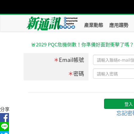
產業動態
應用趨勢
🚨2029 PQC危機倒數！你準備好面對衝擊了嗎
＊
Email帳號
＊
密碼
分享
忘記密