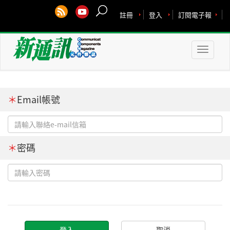
註冊
登入
訂閱電子報
Toggle
naviga
＊
Email帳號
＊
密碼