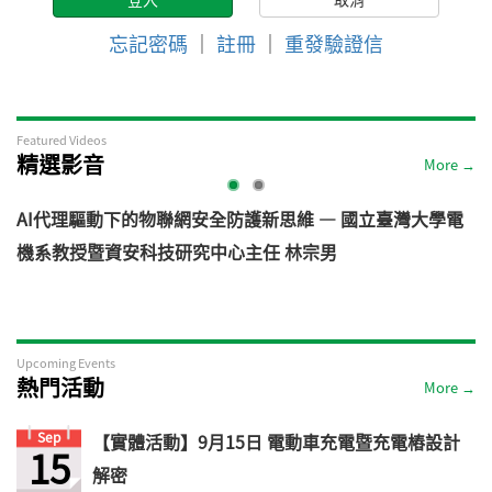
忘記密碼
｜
註冊
｜
重發驗證信
Featured Videos
精選影音
More →
AI代理驅動下的物聯網安全防護新思維 — 國立臺灣大學電
機系教授暨資安科技研究中心主任 林宗男
道
Upcoming Events
熱門活動
More →
Sep
【實體活動】9月15日 電動車充電暨充電樁設計
15
解密