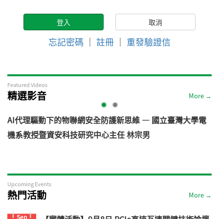
忘記密碼
｜
註冊
｜
重發驗證信
Featured Videos
精選影音
More →
AI代理驅動下的物聯網安全防護新思維 — 國立臺灣大學電
機系教授暨資安科技研究中心主任 林宗男
道
Upcoming Events
熱門活動
More →
Sep