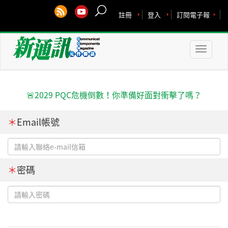
註冊
登入
訂閱電子報
Toggle
naviga
🚨2029 PQC危機倒數！你準備好面對衝擊了嗎？
＊
Email帳號
＊
密碼