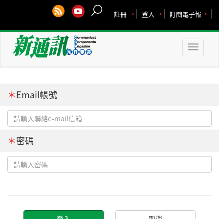
註冊
登入
訂閱電子報
Toggle
naviga
＊
Email帳號
＊
密碼