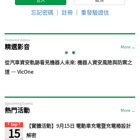
忘記密碼
｜
註冊
｜
重發驗證信
Featured Videos
精選影音
More →
電
從汽車資安軌跡看見機器人未來: 機器人資安風險與防禦之
道 — VicOne
Upcoming Events
熱門活動
More →
Sep
【實體活動】9月15日 電動車充電暨充電樁設計
15
解密