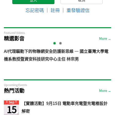
忘記密碼
｜
註冊
｜
重發驗證信
Featured Videos
精選影音
More →
AI代理驅動下的物聯網安全防護新思維 — 國立臺灣大學電
機系教授暨資安科技研究中心主任 林宗男
道
Upcoming Events
熱門活動
More →
Sep
【實體活動】9月15日 電動車充電暨充電樁設計
15
解密