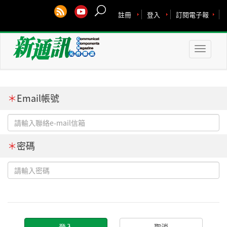
註冊
登入
訂閱電子報
Toggle
naviga
＊
Email帳號
＊
密碼