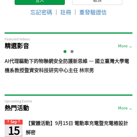
忘記密碼
｜
註冊
｜
重發驗證信
Featured Videos
精選影音
More →
AI代理驅動下的物聯網安全防護新思維 — 國立臺灣大學電
機系教授暨資安科技研究中心主任 林宗男
道
Upcoming Events
熱門活動
More →
Sep
【實體活動】9月15日 電動車充電暨充電樁設計
15
解密