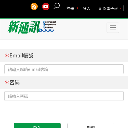
註冊
登入
訂閱電子報
Toggle
naviga
＊
Email帳號
＊
密碼