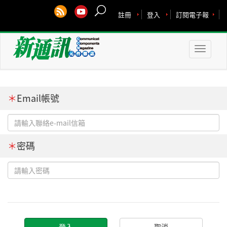
註冊
登入
訂閱電子報
Toggle
naviga
＊
Email帳號
＊
密碼