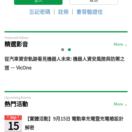
忘記密碼
｜
註冊
｜
重發驗證信
Featured Videos
精選影音
More →
電
從汽車資安軌跡看見機器人未來: 機器人資安風險與防禦之
道 — VicOne
Upcoming Events
熱門活動
More →
Sep
【實體活動】9月15日 電動車充電暨充電樁設計
15
解密