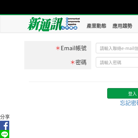
產業動態
應用趨勢
＊
Email帳號
＊
密碼
忘記密
分享