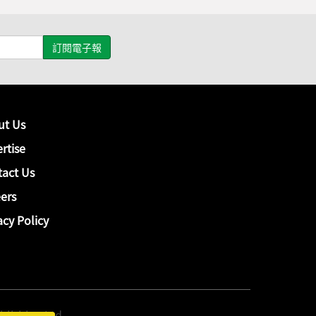
ut Us
rtise
act Us
ers
acy Policy
hing Ltd.