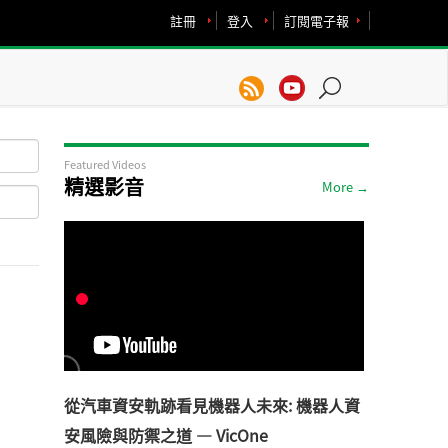
註冊
登入
訂閱電子報
Featured Videos
精選影音
More →
從汽車資安軌跡看見機器人未來: 機器人資
安風險與防禦之道 — VicOne