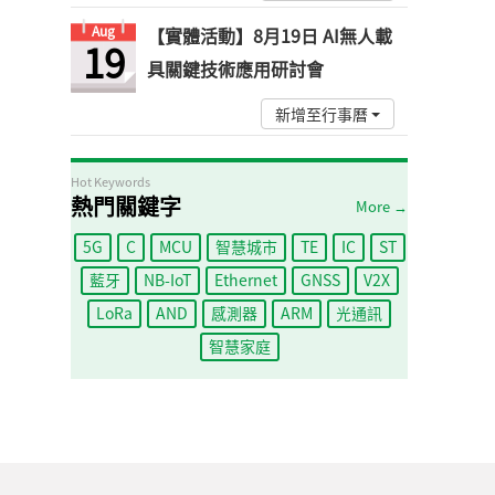
Aug
【實體活動】8月19日 AI無人載
19
具關鍵技術應用研討會
新增至行事曆
Hot Keywords
熱門關鍵字
More →
5G
C
MCU
智慧城市
TE
IC
ST
藍牙
NB-IoT
Ethernet
GNSS
V2X
LoRa
AND
感測器
ARM
光通訊
智慧家庭