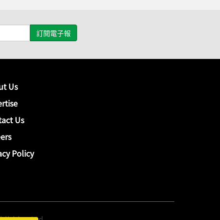
ut Us
rtise
act Us
ers
acy Policy
hing Ltd.