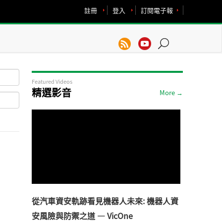
註冊
登入
訂閱電子報
Featured Videos
精選影音
More →
從汽車資安軌跡看見機器人未來: 機器人資
安風險與防禦之道 — VicOne