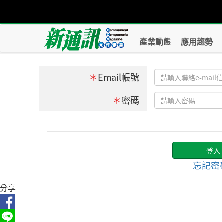
產業動態
應用趨勢
＊
Email帳號
＊
密碼
忘記密
分享